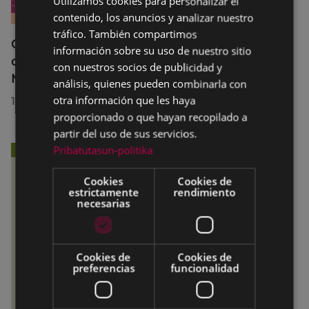
Utilizamos cookies para personalizar el
contenido, los anuncios y analizar nuestro
SPANISH
tráfico. También compartimos
Curso breve de preparación de exámenes
información sobre su uso de nuestro sitio
de los niveles B2 y C1 en el Euskaltegi
con nuestros socios de publicidad y
Municipal
análisis, quienes pueden combinarla con
otra información que les haya
13/07/2026
proporcionado o que hayan recopilado a
partir del uso de sus servicios.
Pribatutasun-politika
Cookies
Cookies de
estrictamente
rendimiento
necesarias
Cookies de
Cookies de
preferencias
funcionalidad