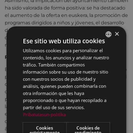
Asimismo, la implicación del ayuntamiento también
ha sido valorada de forma positiva: se ha destacado
el aumento de la oferta en euskera, la promoción de
programas dirigidos a niños y jóvenes, el desarrollo
de planes de uso dentro del ayuntamiento o la
×
obtención del Bikain ziurtagiria entre los trabajos
Ese sitio web utiliza cookies
realizados durante la última década.
Utilizamos cookies para personalizar el
BASQUE
Retos y líneas de trabajo de cara al futuro
contenido, los anuncios y analizar nuestro
SPANISH
tráfico. También compartimos
El diagnóstico ha identificado, sin embargo, un reto
información sobre su uso de nuestro sitio
principal de forma clara: la brecha existente entre el
con nuestros socios de publicidad y
conocimiento y el uso del euskera. Muchos han
análisis, quienes pueden combinarla con
destacado que cada vez más gente sabe euskera,
otra información que les haya
pero que eso no tiene el mismo reflejo en el uso en
proporcionado o que hayan recopilado a
la calle. De hecho, según la última medición de uso
partir del uso de sus servicios.
en la calle (Soziolinguistika Klusterra, 2021), el uso
Pribatutasun-politika
del euskera en la calle en Eibar es del 13%, y este
Cookies
Cookies de
ámbito ha mostrado una tendencia descendente
estrictamente
rendimiento