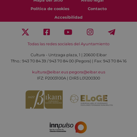
Mapa del Sitio
Aviso legal
Política de cookies
Contacto
Accesibilidad
Todas las redes sociales del Ayuntamiento
Cultura - Untzaga plaza, 1 | 20600 Eibar
Tfno.:
943 70 84 39 / 943 70 84 00 (Pegora)
| Fax: 943 70 84 16
kultura@eibar.eus
pegora@eibar.eus
IFZ: P2003100A | DIR3 L01200300