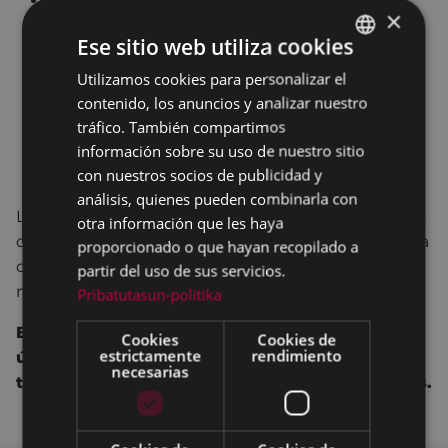
Turno 1: 3, 4 y 5 de abril. Horario: 16:30-18:00.
×
Todas las inscripciones han sido admitidas
Ese sitio web utiliza cookies
Turno 2: 3, 4 y 5 de abril. Horario: 18:00-19:30.
No
se ha completado grupo.
Utilizamos cookies para personalizar el
BASQUE
Turno 3: 13 y 14 de abril. Horario: 16:30-18:00.
contenido, los anuncios y analizar nuestro
SPANISH
tráfico. También compartimos
T
odas las inscripciones han sido admitidas
información sobre su uso de nuestro sitio
Turno 4: 13 y 14 de abril. Horario: 18:00-19:30.
No
con nuestros socios de publicidad y
se ha completado grupo.
análisis, quienes pueden combinarla con
Los/as alumnos/as que estén en las listas definitivas
otra información que les haya
deberán presentar la hoja de matrícula el primer día
proporcionado o que hayan recopilado a
de taller.
Pincha aquí
para descargar la hoja de la
partir del uso de sus servicios.
matrícula.
Pribatutasun-politika
El importe de la matrícula se cobrará en un
Cookies
Cookies de
estrictamente
rendimiento
único pago, mediante recibo domiciliado a
necesarias
todos/as los/as alumnos/as de todos los talleres.