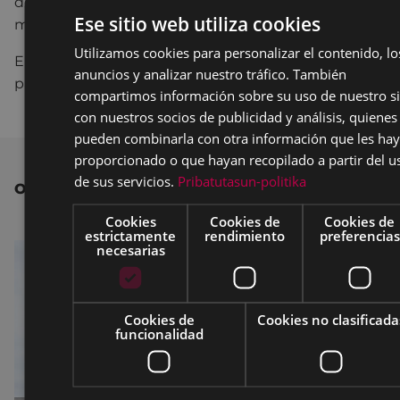
de taller.
Pincha aquí
para descargar la hoja de la
Ese sitio web utiliza cookies
matrícula.
Utilizamos cookies para personalizar el contenido, lo
B
El importe de la matrícula se cobrará en un único
anuncios y analizar nuestro tráfico. También
S
pago, mediante recibo domiciliado. 10 euros.
compartimos información sobre su uso de nuestro si
con nuestros socios de publicidad y análisis, quienes
pueden combinarla con otra información que les ha
proporcionado o que hayan recopilado a partir del u
de sus servicios.
Pribatutasun-politika
OTRAS NOTICIAS
Cookies
Cookies de
Cookies de
estrictamente
rendimiento
preferencias
necesarias
Cookies de
Cookies no clasificada
funcionalidad