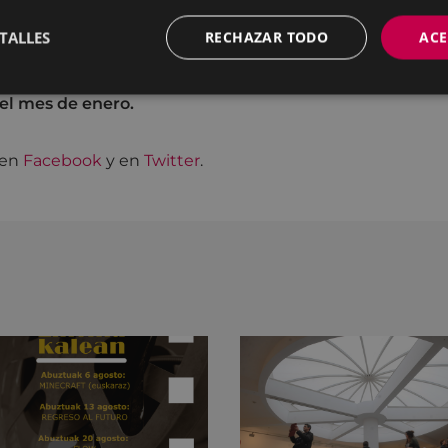
TALLES
RECHAZAR TODO
ACE
contrarás los actos y las actividades que se llevarán 
el mes de enero.
 en
Facebook
y en
Twitter
.