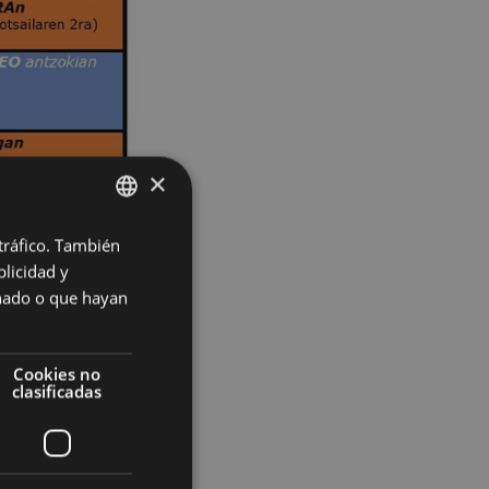
×
 tráfico. También
BASQUE
licidad y
SPANISH
onado o que hayan
Cookies no
clasificadas