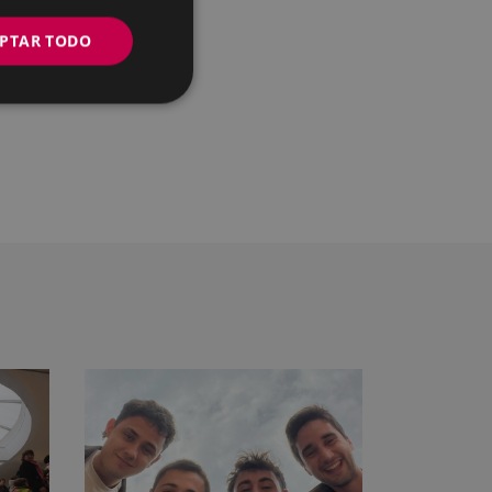
PTAR TODO
a cabo en Eibar en