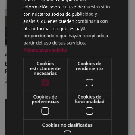
información sobre su uso de nuestro sitio
con nuestros socios de publicidad y
análisis, quienes pueden combinarla con
otra información que les haya
proporcionado o que hayan recopilado a
partir del uso de sus servicios.
Pribatutasun-politika
CULTURA
El Museo de la Industria Armera recibe el
Cookies
Cookies de
estrictamente
rendimiento
Premio Delta Cultura a la Trayectoria 2026
necesarias
23/07/2026
Cookies de
Cookies de
preferencias
funcionalidad
Cookies no clasificadas