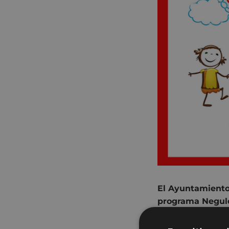
El Ayuntamiento 
programa Negulek
sábados en Erreb