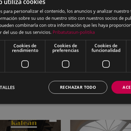
b utiliza cookies
spacio de la Escuela de San Andrés se ha suprimido y se
cogerá a todos los/as niños/as que estén entre los cursos 
s para personalizar el contenido, los anuncios y analizar nuestro
mación sobre su uso de nuestro sitio con nuestros socios de pub
ia.
s pueden combinarla con otra información que les haya proporci
ime el último turno de los horarios ofertados (19:30-20:30
r del uso de sus servicios.
Pribatutasun-politika
tudes ha sido bastante inferior de lo esperada.
Cookies de
Cookies de
Cookies de
 los Negulekuak es necesario solicitar cita previa en el s
rendimiento
preferencias
funcionalidad
ak.eibar.eus/astelenaparkea/eu
s citas previas se abrirán los miércoles a mediodía.
TALLES
RECHAZAR TODO
ACE