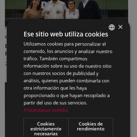
×
Ese sitio web utiliza cookies
CULTURA
Utilizamos cookies para personalizar el
BASQUE
El Museo de la Industria Armera recibe el
contenido, los anuncios y analizar nuestro
Premio Delta Cultura a la Trayectoria 2026
SPANISH
tráfico. También compartimos
23/07/2026
información sobre su uso de nuestro sitio
con nuestros socios de publicidad y
análisis, quienes pueden combinarla con
otra información que les haya
proporcionado o que hayan recopilado a
partir del uso de sus servicios.
Pribatutasun-politika
Cookies
Cookies de
estrictamente
rendimiento
necesarias