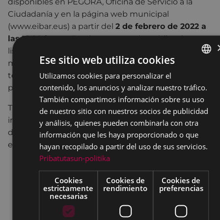
disponibles en PEGORA, Oficina de Servicio a la
Ciudadanía y en la página web municipal
(www.eibar.eus) a partir del
2 de febrero de 2022 a
las 12:00 horas.
En el momento de publicar los
listados se devenga la obligación de pago de la
Ese sitio web utiliza cookies
matrícula. Las personas que se den de baja, no
Utilizamos cookies para personalizar el
BASQUE
tendrán derecho a la devolución de la parte
contenido, los anuncios y analizar nuestro tráfico.
proporcional.
SPANISH
También compartimos información sobre su uso
Tras recibir el aviso de la aceptación de la pre-
de nuestro sitio con nuestros socios de publicidad
inscripción, es necesario realizar la inscripción
y análisis, quienes pueden combinarla con otra
definitiva, presentando la siguiente documentación
información que les haya proporcionado o que
el primer día del taller:
hayan recopilado a partir del uso de sus servicios.
Pribatutasun-politika
Solicitud de matriculación en el taller del teatro
debidamente cumplimentado y firmado por el
Cookies
Cookies de
Cookies de
estrictamente
rendimiento
preferencias
padre, la madre o tutor/a de el/la menor que
necesarias
acudirá al taller.
En caso de tutor/a del niño/a, la documentación