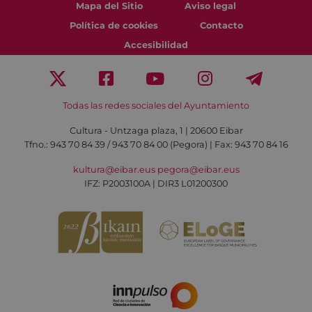
Mapa del Sitio
Aviso legal
Política de cookies
Contacto
Accesibilidad
Todas las redes sociales del Ayuntamiento
Cultura - Untzaga plaza, 1 | 20600 Eibar
Tfno.:
943 70 84 39 / 943 70 84 00 (Pegora)
| Fax: 943 70 84 16
kultura@eibar.eus
pegora@eibar.eus
IFZ: P2003100A | DIR3 L01200300