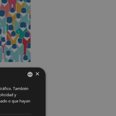
×
 tráfico. También
BASQUE
licidad y
SPANISH
onado o que hayan