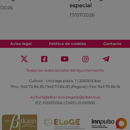
especial
/2026
17/07/2026
Aviso legal
Política de cookies
Contacto
Todas las redes sociales del Ayuntamiento
Cultura - Untzaga plaza, 1 | 20600 Eibar
Tfno.:
943 70 84 39 / 943 70 84 00 (Pegora)
| Fax: 943 70 84 16
kultura@eibar.eus
pegora@eibar.eus
IFZ: P2003100A | DIR3 L01200300