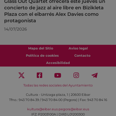
Glass Out Quartet ofrecerá este jueves un
concierto de jazz al aire libre en Bizikleta
Plaza con el eibarrés Alex Davies como
protagonista
14/07/2026
Mapa del Sitio
Aviso legal
Política de cookies
Contacto
Accesibilidad
Todas las redes sociales del Ayuntamiento
Cultura - Untzaga plaza, 1 | 20600 Eibar
Tfno.:
943 70 84 39 / 943 70 84 00 (Pegora)
| Fax: 943 70 84 16
kultura@eibar.eus
pegora@eibar.eus
IFZ: P2003100A | DIR3 L01200300