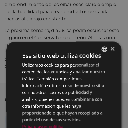
emprendimiento de los eibarreses, claro ejemplo
de la habilidad para crear productos de calidad
gracias al trabajo constante.
La próxima semana, día 28, se podrá escuchar este
órgano en el Conservatorio de León. Allí, tras una
conferencia de Jesus Mari Aguirre, Mikel Azpiroz
×
ofrecerá un concierto. Un día más tarde, día 29,
Ese sitio web utiliza cookies
tendrá lugar el concierto de competición entre los
Utilizamos cookies para personalizar el
BASQUE
órganos Hammond y Helmholtz.
contenido, los anuncios y analizar nuestro
SPANISH
tráfico. También compartimos
información sobre su uso de nuestro sitio
con nuestros socios de publicidad y
análisis, quienes pueden combinarla con
OTRAS NOTICIAS
otra información que les haya
proporcionado o que hayan recopilado a
partir del uso de sus servicios.
Pribatutasun-politika