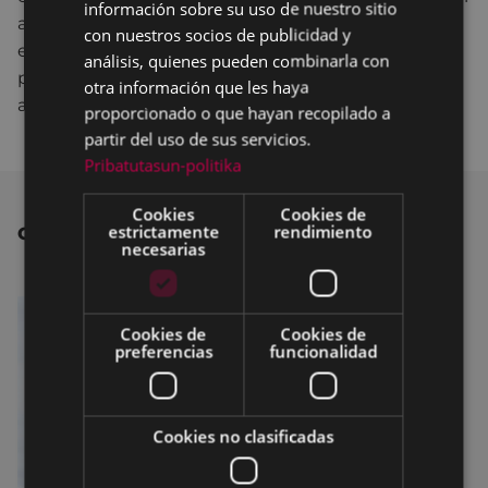
información sobre su uso de nuestro sitio
alcalde, Jon Iraola, ha señalado en ese sentido que
con nuestros socios de publicidad y
esta nueva ubicación posibilitaría mostrar más
análisis, quienes pueden combinarla con
piezas y ofrecer mejores servicios, ya que el museo
otra información que les haya
actual se ha quedado pequeño.
proporcionado o que hayan recopilado a
partir del uso de sus servicios.
Pribatutasun-politika
Cookies
Cookies de
estrictamente
rendimiento
OTRAS NOTICIAS
necesarias
Cookies de
Cookies de
preferencias
funcionalidad
Cookies no clasificadas