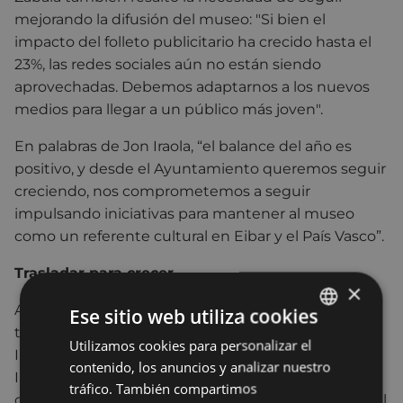
mejorando la difusión del museo: "Si bien el
impacto del folleto publicitario ha crecido hasta el
23%, las redes sociales aún no están siendo
aprovechadas. Debemos adaptarnos a los nuevos
medios para llegar a un público más joven".
En palabras de Jon Iraola, “el balance del año es
positivo, y desde el Ayuntamiento queremos seguir
creciendo, nos comprometemos a seguir
impulsando iniciativas para mantener al museo
como un referente cultural en Eibar y el País Vasco”.
Trasladar para crecer
×
Asimismo, el Ayuntamiento de Eibar sigue
Ese sitio web utiliza cookies
trabajando para el futuro traslado del Museo de la
Utilizamos cookies para personalizar el
BASQUE
Industria Armera a los antiguos locales de El Corte
contenido, los anuncios y analizar nuestro
SPANISH
Inglés, en la calle Egogain, lo que permitiría
tráfico. También compartimos
convertirlo en un referente cultural en el entorno. El