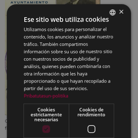
×
Ese sitio web utiliza cookies
Utilizamos cookies para personalizar el
BASQUE
contenido, los anuncios y analizar nuestro
SPANISH
tráfico. También compartimos
información sobre su uso de nuestro sitio
con nuestros socios de publicidad y
análisis, quienes pueden combinarla con
otra información que les haya
proporcionado o que hayan recopilado a
partir del uso de sus servicios.
Pribatutasun-politika
Cookies
Cookies de
estrictamente
rendimiento
necesarias
Carnet de 1934 del médico titular Isaac Saénz de Viteri,
firmado por el Alcalde Alejandro Telleria.