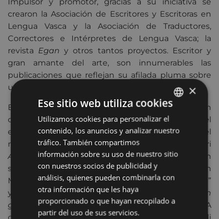
Impulsor y promotor, gracias a su iniciativa se
crearon la Asociación de Escritores y Escritoras en
Lengua Vasca y la Asociación de Traductores,
Correctores e Intérpretes de Lengua Vasca; la
revista
Egan
y otros tantos proyectos. Escritor y
gran amante del arte, son innumerables las
publicaciones que reflejan su afilada pluma sobre
una gran variedad de temas.
×
Ese sitio web utiliza cookies
El 22 de junio Euskaltzaindia celebrará su reunión
Utilizamos cookies para personalizar el
BASQUE
ordinaria mensual en Eibar, pueblo natal del
contenido, los anuncios y analizar nuestro
escritor, a las 10 de la mañana; y a las 12 del
SPANISH
tráfico. También compartimos
mediodía, en sesión pública, Luis Alberto Aranbarri
información sobre su uso de nuestro sitio
Amatiño
, y el escritor Jabier Kaltzakorta leerán
con nuestros socios de publicidad y
sendas ponencias sobre la figura de Juan San
análisis, quienes pueden combinarla con
Martin, la primera bajo el título “
Sorlekutik sorlekura
”
otra información que les haya
y la segunda intitulada "
Juan San Marinen
proporcionado o que hayan recopilado a
gaztetako lanak
:
Zirikadak eta Eztenkadak
. A
partir del uso de sus servicios.
continuación, la escritora y bertsolari Uxue Alberdi