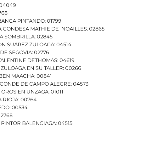
 04049
768
RANGA PINTANDO: 01799
LA CONDESA MATHIE DE NOAILLES: 02865
LA SOMBRILLA: 02845
MÓN SUÁREZ ZULOAGA: 04514
 DE SEGOVIA: 02776
 VALENTINE DETHOMAS: 04619
 ZULOAGA EN SU TALLER: 00266
 BEN MAACHA: 00841
L CONDE DE CAMPO ALEGRE: 04573
TOROS EN UNZAGA: 01011
A RIOJA: 00764
LEDO: 00534
02768
 PINTOR BALENCIAGA: 04515