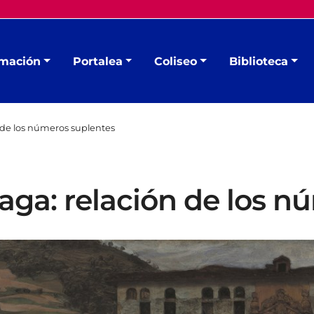
mación
Portalea
Coliseo
Biblioteca
 de los números suplentes
aga: relación de los n