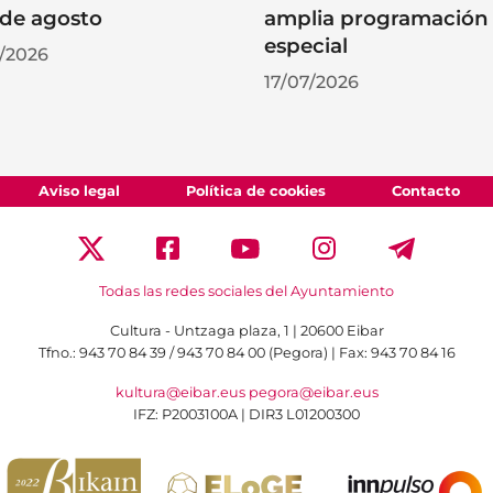
de agosto
amplia programación
especial
/2026
17/07/2026
Aviso legal
Política de cookies
Contacto
Todas las redes sociales del Ayuntamiento
Cultura - Untzaga plaza, 1 | 20600 Eibar
Tfno.:
943 70 84 39 / 943 70 84 00 (Pegora)
| Fax: 943 70 84 16
kultura@eibar.eus
pegora@eibar.eus
IFZ: P2003100A | DIR3 L01200300