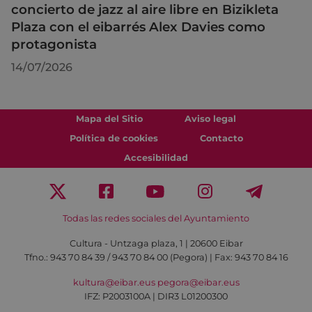
concierto de jazz al aire libre en Bizikleta
Plaza con el eibarrés Alex Davies como
protagonista
14/07/2026
Mapa del Sitio
Aviso legal
Política de cookies
Contacto
Accesibilidad
Todas las redes sociales del Ayuntamiento
Cultura - Untzaga plaza, 1 | 20600 Eibar
Tfno.:
943 70 84 39 / 943 70 84 00 (Pegora)
| Fax: 943 70 84 16
kultura@eibar.eus
pegora@eibar.eus
IFZ: P2003100A | DIR3 L01200300