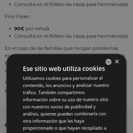
Consulta en el folleto las tasas para hermanos/as
Firin Faran:
90€
por niño/a
Consulta en el folleto las tasas para hermanos/as
En el caso de las familias que tengan problemas
económicos, el coste de la matrícula será de
35€
, si
×
bien tendrán que presentar un certificado que
Ese sitio web utiliza cookies
acredite que perciben IMV, AES o RGI.
Utilizamos cookies para personalizar el
BASQUE
No habrá reunión informativa presencial para
contenido, los anuncios y analizar nuestro
SPANISH
padres/madres
tráfico. También compartimos
información sobre su uso de nuestro sitio
con nuestros socios de publicidad y
análisis, quienes pueden combinarla con
otra información que les haya
OTRAS NOTICIAS
proporcionado o que hayan recopilado a