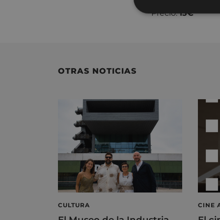
Precio:
15€
OTRAS NOTICIAS
CULTURA
CINE 
El Museo de la Industria
El ci