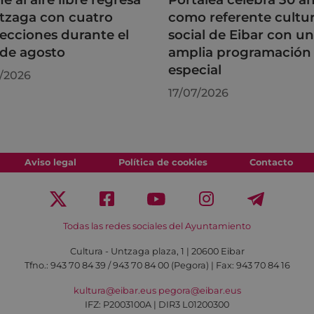
tzaga con cuatro
como referente cultur
ecciones durante el
social de Eibar con u
de agosto
amplia programación
especial
/2026
17/07/2026
Aviso legal
Política de cookies
Contacto
Todas las redes sociales del Ayuntamiento
Cultura - Untzaga plaza, 1 | 20600 Eibar
Tfno.:
943 70 84 39 / 943 70 84 00 (Pegora)
| Fax: 943 70 84 16
kultura@eibar.eus
pegora@eibar.eus
IFZ: P2003100A | DIR3 L01200300