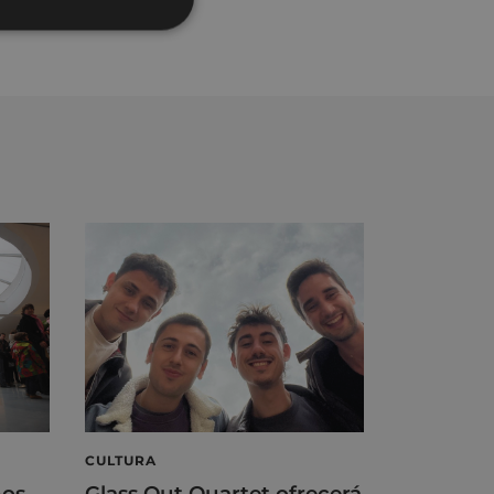
CULTURA
ños
Glass Out Quartet ofrecerá