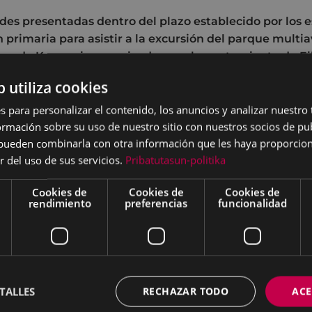
udes presentadas dentro del plazo establecido por los 
 primaria para asistir a la excursión del parque multi
playa de Karraspio organizada por el ayuntamiento de E
b utiliza cookies
s para personalizar el contenido, los anuncios y analizar nuestro
n inscrito en el programa Gaztetan abentura parkea.
mación sobre su uso de nuestro sitio con nuestros socios de pub
iva y reunión informativa:
el 9 de junio.
a las 18:00H.
s pueden combinarla con otra información que les haya proporci
r del uso de sus servicios.
Pribatutasun-politika
u Indianokua.
Cookies de
Cookies de
Cookies de
r la matrícula definitiva hay que presentar 3 document
rendimiento
preferencias
funcionalidad
 pago de la colonia. Astixa A. Z.:
ES98 3035 0023 9402 30
.
 Tarjeta Sanitaria.
TALLES
RECHAZAR TODO
ACE
ula:
Gaztetan udan parque de aventura