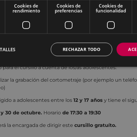
anokua. En este curso audiovisual los participantes recib
Cookies de
Cookies de
Cookies de
e género y todo lo necesario para participar en el concurs
rendimiento
preferencias
funcionalidad
tiene una duración de
7 sesiones
divididas de la siguiente
trabajar la violencia de género.
aprender técnicas de grabación y realizar las grabaciones
TALLES
RECHAZAR TODO
ACE
 aprender el programa de edición y realizar el montaje.
 para el cursillo a cuenta de los/as adolescentes:
lizar la grabación del cortometraje (por ejemplo un teléf
eo)
irigido a adolescentes entre los
12 y 17 años
y tiene el sig
 25 y 30 de octubre.
Horario
de 17:30 a 19:30
será la encargada de dirigir este
cursillo gratuíto.