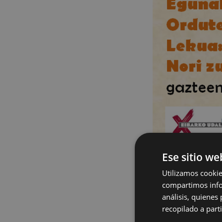
Ese sitio we
El próximo mes d
Utilizamos cookie
compartimos infor
Este curso está
análisis, quiene
recopilado a parti
El plazo de inscri