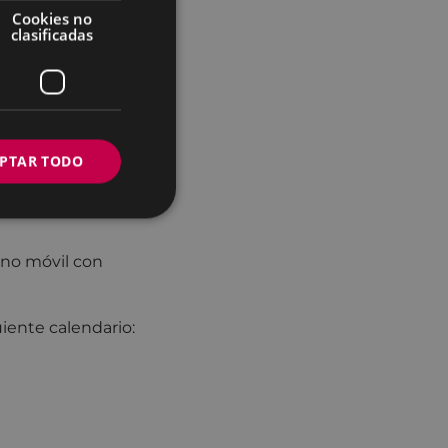
irán información
Cookies no
o juvenil "Beldur
clasificadas
 manera:
.
PTAR TODO
ono móvil con
uiente calendario: