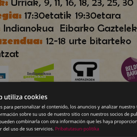
b utiliza cookies
e octubre comenzará el curso audiovisual en el gazte
s para personalizar el contenido, los anuncios y analizar nuestro
mación sobre su uso de nuestro sitio con nuestros socios de pub
 organizado conjuntamente con Andretxea.
s pueden combinarla con otra información que les haya proporci
r del uso de sus servicios.
Pribatutasun-politika
pción al curso de audiovisual es
del 25 de septiembre al