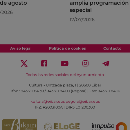
de agosto
amplia programación
especial
/2026
17/07/2026
Aviso legal
Política de cookies
Contacto
Todas las redes sociales del Ayuntamiento
Cultura - Untzaga plaza, 1 | 20600 Eibar
Tfno.:
943 70 84 39 / 943 70 84 00 (Pegora)
| Fax: 943 70 84 16
kultura@eibar.eus
pegora@eibar.eus
IFZ: P2003100A | DIR3 L01200300