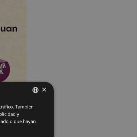
×
leku Indianokua.
 tráfico. También
BASQUE
licidad y
SPANISH
onado o que hayan
 4 de octubre
en