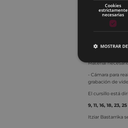
el gazteleku Indi
Cookies
sobre violencia d
estrictamente
necesarias
barik". El curso 
- 3 sesiones para 
- 2 sesiones para 
MOSTRAR DE
- 2 sesiones para
Material necesario
- Cámara para rea
grabación de víd
El cursillo está d
9, 11, 16, 18, 23,
Itziar Bastarrika 