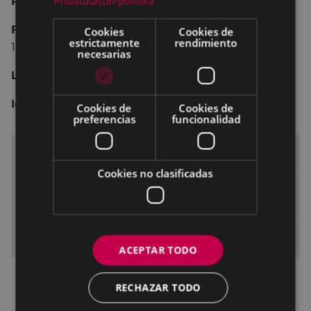
Pribatutasun-politika
Ponente:
Maitena Monroy Romero
.
Fecha y hora:
14 de noviembre del 2024, jueves,
Cookies
Cookies de
estrictamente
rendimiento
18:00.
necesarias
Lugar:
Andretxea.
Idioma:
Castellano.
Cookies de
Cookies de
preferencias
funcionalidad
Espacio de formación
Cookies no clasificadas
Escuela para el Empoderamiento de las
Mujeres
Sesiones abiertas a la ciudadanía
ACEPTAR TODO
Primavera 2026
RECHAZAR TODO
Otoño 2025