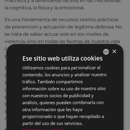
machista y a defenderse de ella, en las tres esferas:
la cognitiva, la física y la emocional.
Es una herramienta de recursos teórico-prácticos
de prevención y actuación de legítima defensa. No
se trata de saber actuar solo en los niveles de
violencia, sino en todas las facetas de nuestra vida
cotidiana, para poder despatriarcalizarnos como
×
primer ejercicio de autodefensa.
Ese sitio web utiliza cookies
Utilizamos cookies para personalizar el
BASQUE
Este texto nos facilita poder entender el mundo
contenido, los anuncios y analizar nuestro
que habitamos y nos habita, y cómo se sustenta
SPANISH
tráfico. También compartimos
sobre los pilares de la normatividad de género. Es
información sobre su uso de nuestro sitio
decir, lo que significa ser mujer en un sistema
con nuestros socios de publicidad y
patriarcal que no solo tiene una expresión corporal,
análisis, quienes pueden combinarla con
sino que supone una posición social de
otra información que les haya
subordinación, indagando sobre los pilares de la
proporcionado o que hayan recopilado a
normatividad de género.
partir del uso de sus servicios.