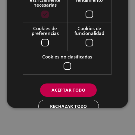
necesarias
Todas las redes sociales del Ayuntamiento
Cookies de
Cookies de
Eibarko Andretxea - Isasi kalea, 11 | 20600 Eibar
preferencias
funcionalidad
Andretxea: 943 54 39 38
Igualdad: 943 70 84 40
andretxea@eibar.eus
/
berdintasuna@eibar.eus
IFZ: P2003100A | DIR3 L01200300
Cookies no clasificadas
ACEPTAR TODO
RECHAZAR TODO
MOSTRAR DETALLES