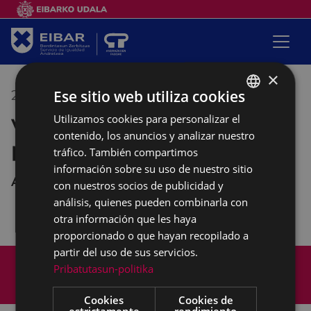
×
Ese sitio web utiliza cookies
28/10/2021
18:00
-
20:00
Utilizamos cookies para personalizar el
BASQUE
Vínculos afectivos para la
contenido, los anuncios y analizar nuestro
SPANISH
promoción del buentrato
tráfico. También compartimos
información sobre su uso de nuestro sitio
Andretxea
con nuestros socios de publicidad y
análisis, quienes pueden combinarla con
otra información que les haya
proporcionado o que hayan recopilado a
partir del uso de sus servicios.
Mapa del Sitio
Aviso legal
Pribatutasun-politika
Política de cookies
Contacto
Accesibilidad
Cookies
Cookies de
estrictamente
rendimiento