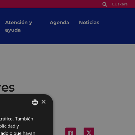
Euskara
Atención y
Agenda
Noticias
ayuda
res
×
 tráfico. También
BASQUE
licidad y
SPANISH
onado o que hayan