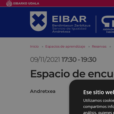
Inicio
Espacios de aprendizaje
Reservas
09/11/2021
17:30
-
19:30
Espacio de encu
Andretxea
Ese sitio we
Utilizamos cookie
compartimos infor
análisis, quiene