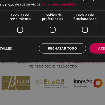
r del uso de sus servicios.
Pribatutasun-politika
Cookies de
Cookies de
Cookies de
rendimiento
preferencias
funcionalidad
Aviso legal
Política de cookies
Contacto
TALLES
RECHAZAR TODO
ACE
Todas las redes sociales del Ayuntamiento
Eibarko Andretxea - Isasi kalea, 11 | 20600 Eibar
43 54 39 38
Igualdad: 943 70 84 40
andretxea@eibar.eus
/
berdintasu
IFZ: P2003100A | DIR3 L01200300