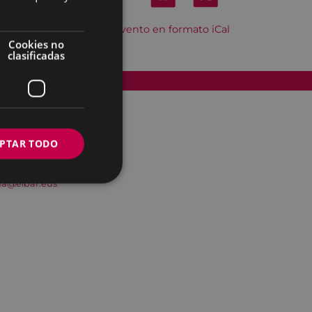
Descargar el evento en formato iCal
Cookies no
clasificadas
Accesibilidad
PTAR TODO
na@eibar.eus