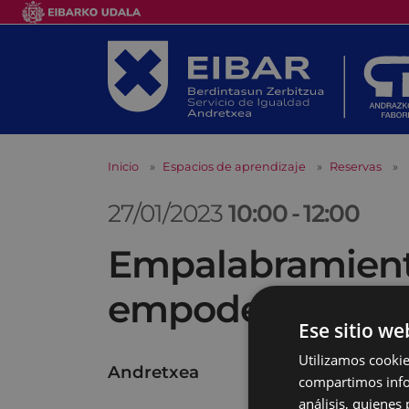
Inicio
Espacios de aprendizaje
Reservas
27/01/2023
10:00
-
12:00
Empalabramiento
empoderante
Ese sitio we
Utilizamos cookie
Andretxea
compartimos infor
análisis, quiene