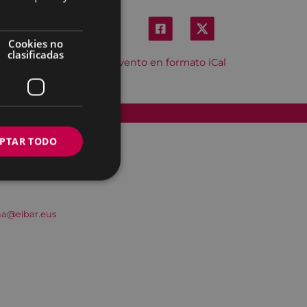
Cookies no
clasificadas
Descargar el evento en formato iCal
Accesibilidad
PTAR TODO
na@eibar.eus