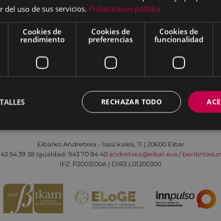
r del uso de sus servicios.
Pribatutasun-politika
Cookies de
Cookies de
Cookies de
rendimiento
preferencias
funcionalidad
Aviso legal
Política de cookies
Contacto
TALLES
RECHAZAR TODO
ACE
Todas las redes sociales del Ayuntamiento
Eibarko Andretxea - Isasi kalea, 11 | 20600 Eibar
43 54 39 38
Igualdad: 943 70 84 40
andretxea@eibar.eus
/
berdintasu
IFZ: P2003100A | DIR3 L01200300