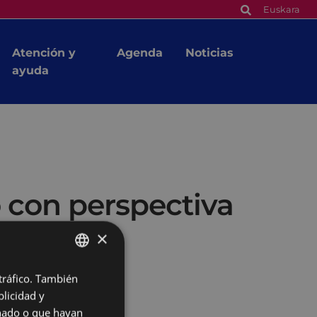
Euskara
Atención y
Agenda
Noticias
ayuda
 con perspectiva
×
 tráfico. También
BASQUE
licidad y
SPANISH
onado o que hayan