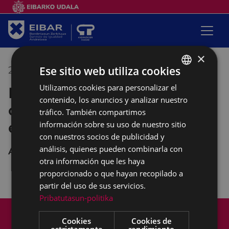
×
Ese sitio web utiliza cookies
21/10/2022
10:00
-
12:00
Utilizamos cookies para personalizar el
BASQUE
Empalabramiento: clases de
contenido, los anuncios y analizar nuestro
SPANISH
castellano con perspectiva
tráfico. También compartimos
empoderante
información sobre su uso de nuestro sitio
con nuestros socios de publicidad y
análisis, quienes pueden combinarla con
Andretxea
otra información que les haya
proporcionado o que hayan recopilado a
partir del uso de sus servicios.
Pribatutasun-politika
Mapa del Sitio
Aviso legal
Cookies
Cookies de
Política de cookies
Contacto
estrictamente
rendimiento