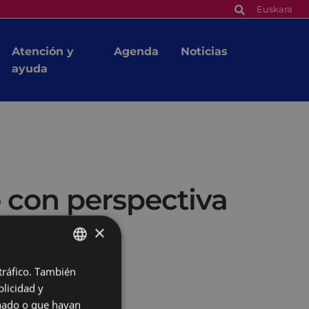
Euskara
Atención y
Agenda
Noticias
ayuda
 con perspectiva
×
 tráfico. También
BASQUE
licidad y
SPANISH
onado o que hayan