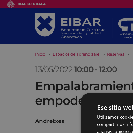
Inicio
Espacios de aprendizaje
Reservas
13/05/2022
10:00
-
12:00
Empalabramiento
empoderante
Ese sitio we
Utilizamos cookie
Andretxea
compartimos infor
análisis, quiene