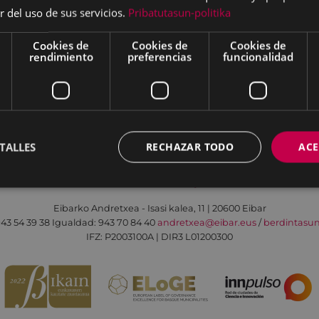
r del uso de sus servicios.
Pribatutasun-politika
Cookies de
Cookies de
Cookies de
rendimiento
preferencias
funcionalidad
Aviso legal
Política de cookies
Contacto
TALLES
RECHAZAR TODO
ACE
Todas las redes sociales del Ayuntamiento
Eibarko Andretxea - Isasi kalea, 11 | 20600 Eibar
43 54 39 38
Igualdad: 943 70 84 40
andretxea@eibar.eus
/
berdintasu
IFZ: P2003100A | DIR3 L01200300