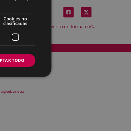
Cookies no
clasificadas
Descargar el evento en formato iCal
Accesibilidad
PTAR TODO
na@eibar.eus