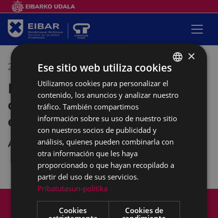
×
Ese sitio web utiliza cookies
25/03/2022
10:00
-
12:00
Utilizamos cookies para personalizar el
BASQUE
Empalabramiento: clases de
contenido, los anuncios y analizar nuestro
SPANISH
castellano con perspectiva
tráfico. También compartimos
empoderante
información sobre su uso de nuestro sitio
con nuestros socios de publicidad y
análisis, quienes pueden combinarla con
Andretxea
otra información que les haya
proporcionado o que hayan recopilado a
partir del uso de sus servicios.
Pribatutasun-politika
Mapa del Sitio
Aviso legal
Cookies
Cookies de
Política de cookies
Contacto
estrictamente
rendimiento