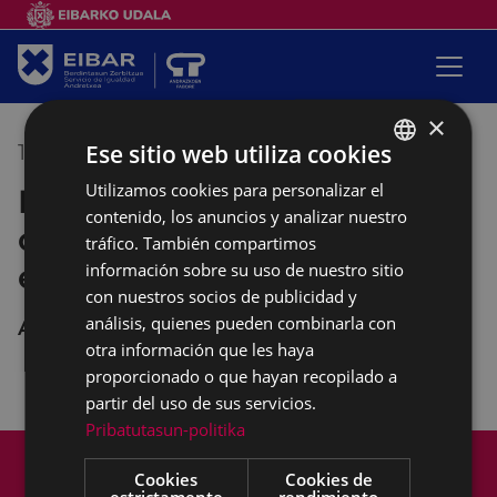
×
Ese sitio web utiliza cookies
18/01/2022
10:00
-
12:00
Utilizamos cookies para personalizar el
BASQUE
Empalabramiento: clases de
contenido, los anuncios y analizar nuestro
SPANISH
castellano con perspectiva
tráfico. También compartimos
empoderante
información sobre su uso de nuestro sitio
con nuestros socios de publicidad y
análisis, quienes pueden combinarla con
Andretxea
otra información que les haya
proporcionado o que hayan recopilado a
partir del uso de sus servicios.
Pribatutasun-politika
Mapa del Sitio
Aviso legal
Cookies
Cookies de
Política de cookies
Contacto
estrictamente
rendimiento