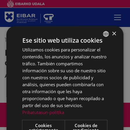
×
Ese sitio web utiliza cookies
10/09/2019
09:30
-
11:30
Utilizamos cookies para personalizar el
BASQUE
Empalabramiento: clases de
contenido, los anuncios y analizar nuestro
SPANISH
castellano
tráfico. También compartimos
información sobre su uso de nuestro sitio
Andretxea
con nuestros socios de publicidad y
análisis, quienes pueden combinarla con
otra información que les haya
proporcionado o que hayan recopilado a
partir del uso de sus servicios.
Mapa del Sitio
Aviso legal
Pribatutasun-politika
Política de cookies
Contacto
Accesibilidad
Cookies
Cookies de
estrictamente
rendimiento