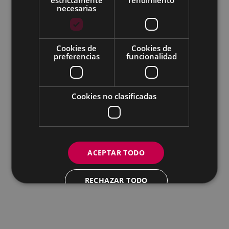
necesarias
Todas las redes sociales del Ayuntamiento
Cookies de
Cookies de
Eibarko Andretxea - Isasi kalea, 11 | 20600 Eibar
preferencias
funcionalidad
Andretxea: 943 54 39 38
Igualdad: 943 70 84 40
andretxea@eibar.eus
/
berdintasuna@eibar.eus
IFZ: P2003100A | DIR3 L01200300
Cookies no clasificadas
ACEPTAR TODO
RECHAZAR TODO
MOSTRAR DETALLES