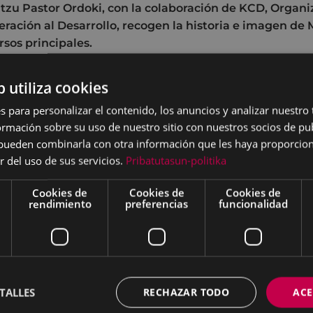
ntzu Pastor Ordoki, con la colaboración de KCD, Orga
ración al Desarrollo, recogen la historia e imagen de 
rsos principales.
NISCENTES
es un trabajo autogestionado
b utiliza cookies
riodismo, etnografía y fotografía cocido a
s para personalizar el contenido, los anuncios y analizar nuestro
 lento durante cuatro años. Resultado final
mación sobre su uso de nuestro sitio con nuestros socios de pub
 proceso de escucha realizado con mucho
s pueden combinarla con otra información que les haya proporci
y respeto. Este proceso ha permitido
r del uso de sus servicios.
Pribatutasun-politika
ntos de complicidad entre mujeres en
ios propios de sus protagonistas, donde se
Cookies de
Cookies de
Cookies de
rendimiento
preferencias
funcionalidad
 contar lo incontable, doloroso y
ciado.
proyecto de la navarra Irantzu Pastor Ordoki
ne Mariezkurrena Fernández identifica,
enta y difunde historias de mujeres
TALLES
RECHAZAR TODO
ACE
mas que viven, sufren, luchan y/o persisten