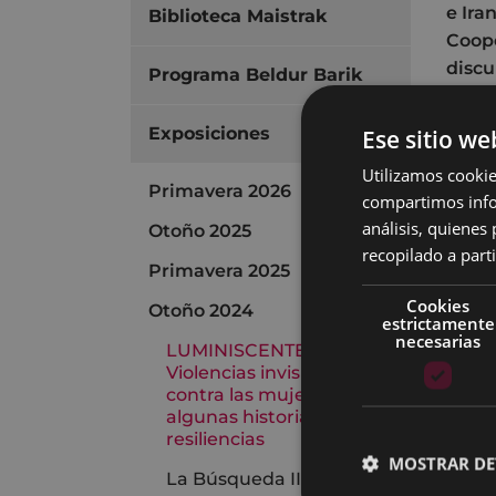
e Ira
Biblioteca Maistrak
Coope
discu
Programa Beldur Barik
LUMI
Exposiciones
Ese sitio we
de pe
Utilizamos cookie
fuego
Primavera 2026
compartimos infor
de un
análisis, quiene
Otoño 2025
mimo 
recopilado a parti
mome
Primavera 2025
espac
Cookies
Otoño 2024
estrictamente
puede
necesarias
LUMINISCENTES:
silen
Violencias invisibles
contra las mujeres y
Este 
algunas historias de
e Igo
resiliencias
docum
MOSTRAR DE
La Búsqueda II
anóni