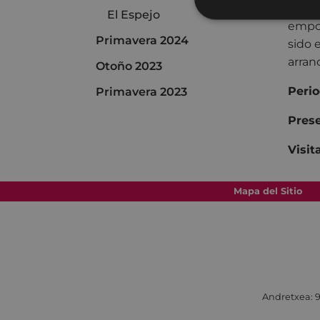
en el
El Espejo
empob
Primavera 2024
sido 
arran
Otoño 2023
Perio
Primavera 2023
Pres
Visit
Mapa del Sitio
Andretxea: 9