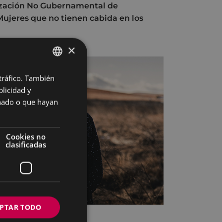
nización No Gubernamental de
Mujeres que no tienen cabida en los
×
 tráfico. También
BASQUE
licidad y
SPANISH
onado o que hayan
Cookies no
clasificadas
PTAR TODO