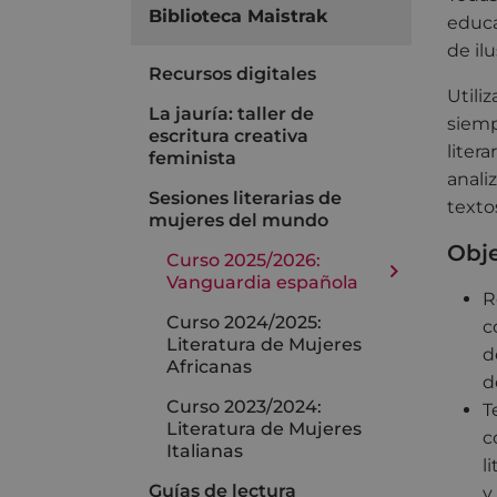
Biblioteca Maistrak
educa
de il
Recursos digitales
Utili
La jauría: taller de
siempr
escritura creativa
litera
feminista
anali
Sesiones literarias de
texto
mujeres del mundo
Obje
Curso 2025/2026:
Vanguardia española
R
Curso 2024/2025:
c
Literatura de Mujeres
d
Africanas
d
Curso 2023/2024:
T
Literatura de Mujeres
c
Italianas
l
Guías de lectura
y