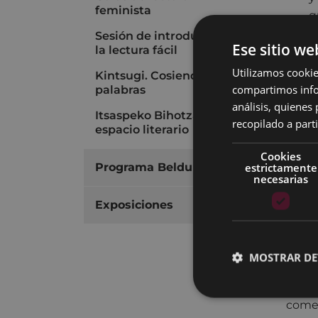
feminista
q
a
Sesión de introducción a
Ese sitio we
la lectura fácil
c
r
Utilizamos cookie
Kintsugi. Cosiendo
A
compartimos infor
palabras
h
análisis, quiene
Itsaspeko Bihotzak
cr
recopilado a parti
espacio literario
f
Cookies
a
estrictamente
Programa Beldur Barik
c
necesarias
p
Exposiciones
S
Met
MOSTRAR DE
La me
gener
comen