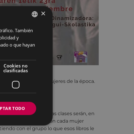
×
 tráfico. También
BASQUE
licidad y
SPANISH
onado o que hayan
Cookies no
clasificadas
ómica y social de las mujeres de la época.
PTAR TODO
teriores ocasiones. Las clases serán, en
 cada sesión comienza con cada mujer
endo con el grupo lo que esos libros le