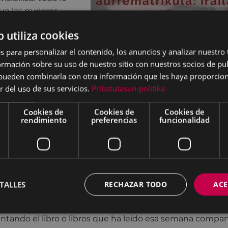
ue las mujeres
portaron al
b utiliza cookies
ambio social y a la
epública.
s para personalizar el contenido, los anuncios y analizar nuestro
dquirir
mación sobre su uso de nuestro sitio con nuestros socios de pub
erramientas de
s pueden combinarla con otra información que les haya proporci
ítica literaria
r del uso de sus servicios.
Pribatutasun-politika
eminista para
Cookies de
Cookies de
Cookies de
nalizar los libros,
rendimiento
preferencias
funcionalidad
rear un espacio
ara reflexionar y debatir sobre la situación política, econ
eguir estimulando el placer por la lectura.
odología:
TALLES
RECHAZAR TODO
ACE
todología intentará ser amena y participativa como en an
al, teórico-practicas. Desde el principio del seminario,
tando el libro o libros que ha leído esa semana comparti