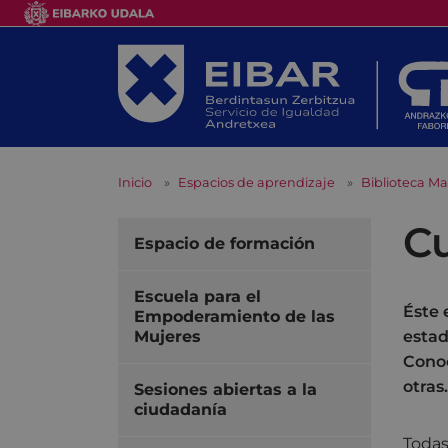
Inicio
Espacios de aprendizaje
Biblioteca Ma
Cu
Espacio de formación
Escuela para el
Éste 
Empoderamiento de las
Mujeres
estad
Conoc
otras.
Sesiones abiertas a la
ciudadanía
Todas