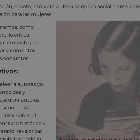
ción, el voto, el divorcio... Es una época socialmente co
usión para las mujeres.
zaremos, como
e, la crítica
ria feminista para
zar y comentar
s conjuntos.
tivos:
eleer a autoras ya
onocidas y
escubrir autoras
esconocidas.
eorizar sobre el
ontexto histórico y
iterario, revalorizar
 visibilizar todo lo