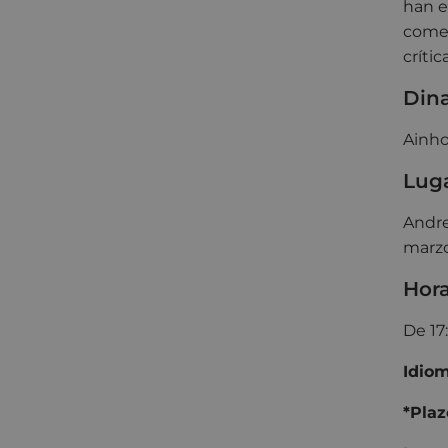
han e
comen
crític
Din
Ainho
Luga
Andre
marzo
Hora
De 17
Idio
*Plaz