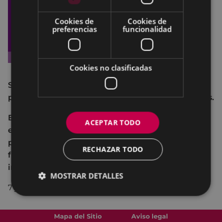
Cookies de
Cookies de
preferencias
funcionalidad
Cookies no clasificadas
Sexu-Bizi / Puntu Morea es un servicio que
promueve una sexualidad y unas relaciones sanas.
Este espacio es un lugar de protección y será un
ACEPTAR TODO
espacio seguro para cualquier persona que lo
pida. Estarán disponibles materiales para hacer
RECHAZAR TODO
frente a la violencia de género: ayuda emocional,
información, consejo y derivación, entre otros.
MOSTRAR DETALLES
7 y 8 de septiembre, de 24:00 a 03:00, en Arrate.
Mapa del Sitio
Aviso legal