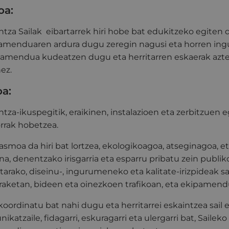
oa:
intza Sailak eibartarrek hiri hobe bat edukitzeko egiten d
amenduaren ardura dugu zeregin nagusi eta horren ingu
amendua kudeatzen dugu eta herritarren eskaerak azter
ez.
oa:
intza-ikuspegitik, eraikinen, instalazioen eta zerbitzuen 
rrak hobetzea.
asmoa da hiri bat lortzea, ekologikoagoa, atseginagoa, 
na, denentzako irisgarria eta esparru pribatu zein publi
tarako, diseinu-, ingurumeneko eta kalitate-irizpideak 
raketan, bideen eta oinezkoen trafikoan, eta ekipamend
koordinatu bat nahi dugu eta herritarrei eskaintzea sail e
ikatzaile, fidagarri, eskuragarri eta ulergarri bat, Sailek