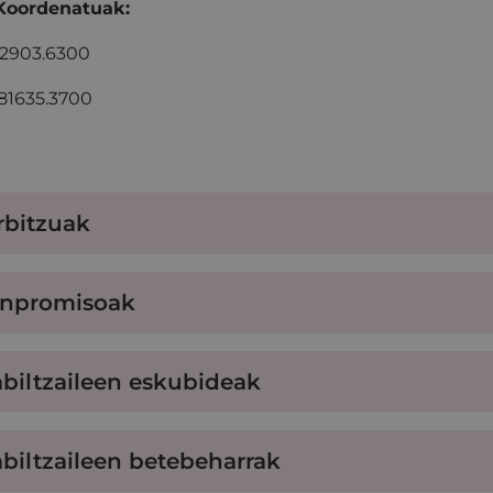
Koordenatuak:
42903.6300
81635.3700
rbitzuak
npromisoak
abiltzaileen eskubideak
abiltzaileen betebeharrak