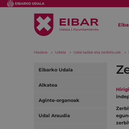
Eiba
Hasiera
Udala
Udal sailak eta zerbitzuak
Ze
Eibarko Udala
Alkatea
Hirig
indep
Aginte-organoak
Zerbi
Udal Araudia
egune
zerbi