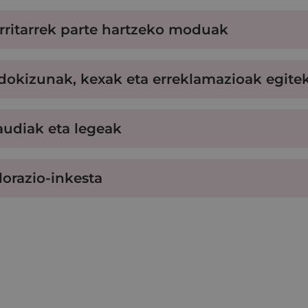
rritarrek parte hartzeko moduak
adokizunak, kexak eta erreklamazioak egite
audiak eta legeak
lorazio-inkesta