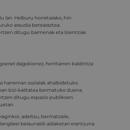
u lan. Helburu horretarako, hiri-
ruko araudia betearaztea.
tzen ditugu baimenak eta lizentziak
egoerari dagokionez, herritarren baldintza
eta harreman sozialak ahalbidetuko
koan bizi-kalitatea bermatuko duena.
sartzen ditugu espazio publikoen
uetan.
raginkor, adeitsu, bermatzaile,
o langileei belaunaldi-aldaketari erantzuna