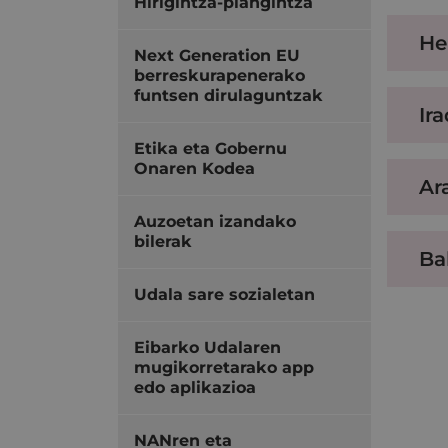
Hirigintza-plangintza
He
Next Generation EU
berreskurapenerako
funtsen dirulaguntzak
Ir
Etika eta Gobernu
Onaren Kodea
Ar
Auzoetan izandako
bilerak
Ba
Udala sare sozialetan
Eibarko Udalaren
mugikorretarako app
edo aplikazioa
NANren eta