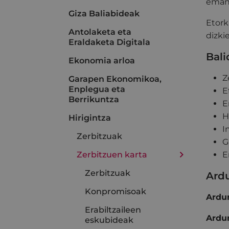
emang
Giza Baliabideak
Etork
Antolaketa eta
dizki
Eraldaketa Digitala
Bali
Ekonomia arloa
Z
Garapen Ekonomikoa,
Enplegua eta
E
Berrikuntza
E
H
Hirigintza
I
Zerbitzuak
G
Zerbitzuen karta
E
Zerbitzuak
Ard
Konpromisoak
Ardur
Erabiltzaileen
Ardur
eskubideak