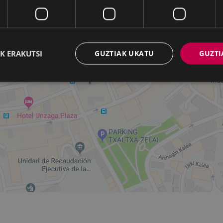
stelehenetik ostiralera: 09:00 – 13:30
K ERAKUTSI
GUZTIAK UKATU
GUZTI