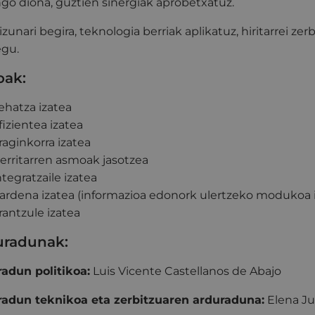
o diona, guztien sinergiak aprobetxatuz.
izunari begira, teknologia berriak aplikatuz, hiritarrei zer
egu.
oak:
ehatza izatea
fizientea izatea
raginkorra izatea
erritarren asmoak jasotzea
ntegratzaile izatea
ardena izatea (informazioa edonork ulertzeko modukoa iza
rantzule izatea
uradunak:
adun politikoa:
Luis Vicente Castellanos de Abajo
adun teknikoa eta zerbitzuaren arduraduna:
Elena Ju