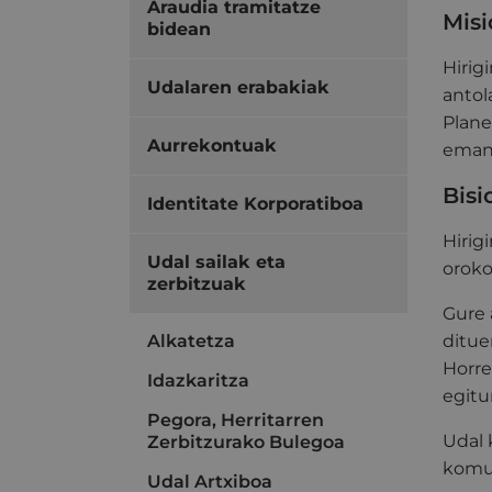
Araudia tramitatze
Misi
bidean
Hirig
Udalaren erabakiak
antol
Plane
Aurrekontuak
eman
Bisi
Identitate Korporatiboa
Hirig
Udal sailak eta
oroko
zerbitzuak
Gure 
Alkatetza
ditue
Horre
Idazkaritza
egitu
Pegora, Herritarren
Udal 
Zerbitzurako Bulegoa
komun
Udal Artxiboa