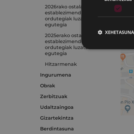
2026rako ostalaritza-
A
establezimenduen
ordutegiak luzatzeko
egutegia
XEHETASUNA
2025erako ostalaritza-
establezimenduen
ordutegiak luzatzeko
egutegia
Hitzarmenak
Ingurumena
Obrak
Zerbitzuak
Udaltzaingoa
Gizartekintza
Berdintasuna