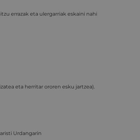
bitzu errazak eta ulergarriak eskaini nahi
tea eta herritar ororen esku jartzea).
aristi Urdangarin