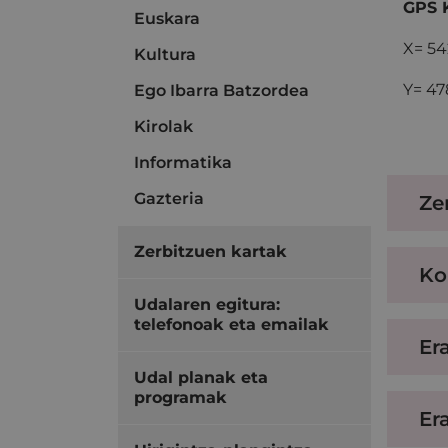
GPS 
Euskara
X= 5
Kultura
Y= 47
Ego Ibarra Batzordea
Kirolak
Informatika
Gazteria
Ze
Zerbitzuen kartak
Ko
Udalaren egitura:
telefonoak eta emailak
Er
Udal planak eta
programak
Er