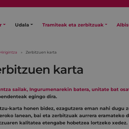
r
Udala
Tramiteak eta zerbitzuak
Albi
Hirigintza
Zerbitzuen karta
rbitzuen karta
intza sailak, Ingurumenarekin batera, unitate bat os
endenteak egingo dira.
tzu-karta honen bidez, ezagutzera eman nahi dugu z
roko lanean, bai eta zerbitzuak aurrera eramateko d
tzuaren kalitatea etengabe hobetzea lortzeko xedez.