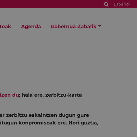
Español
steak
Agenda
Gobernua Zabalik
atzen du
; hala ere, zerbitzu-karta
er zerbitzu eskaintzen dugun gure
itugun konpromisoak ere. Hori guztia,