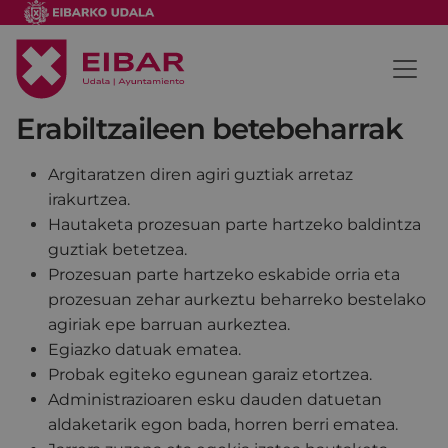
Erabiltzaileen betebeharrak
Argitaratzen diren agiri guztiak arretaz
irakurtzea.
Hautaketa prozesuan parte hartzeko baldintza
guztiak betetzea.
Prozesuan parte hartzeko eskabide orria eta
prozesuan zehar aurkeztu beharreko bestelako
agiriak epe barruan aurkeztea.
Egiazko datuak ematea.
Probak egiteko egunean garaiz etortzea.
Administrazioaren esku dauden datuetan
aldaketarik egon bada, horren berri ematea.