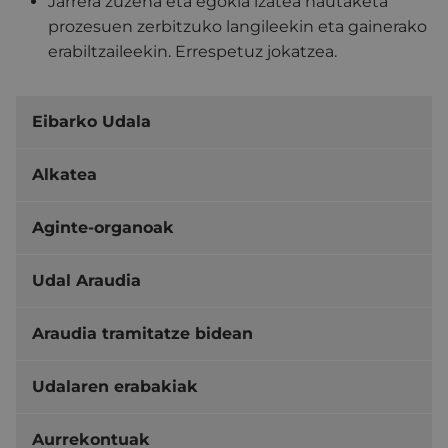
Jarrera zuzena eta egokia izatea hautaketa
prozesuen zerbitzuko langileekin eta gainerako
erabiltzaileekin. Errespetuz jokatzea.
Eibarko Udala
Alkatea
Aginte-organoak
Udal Araudia
Araudia tramitatze bidean
Udalaren erabakiak
Aurrekontuak