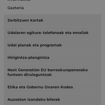
Gazteria
Zerbitzuen kartak
Udalaren egitura: telefonoak eta emailak
Udal planak eta programak
Hirigintza-plangintza
Next Generation EU berreskurapenerako
funtsen dirulaguntzak
Etika eta Gobernu Onaren Kodea
Auzoetan izandako bilerak