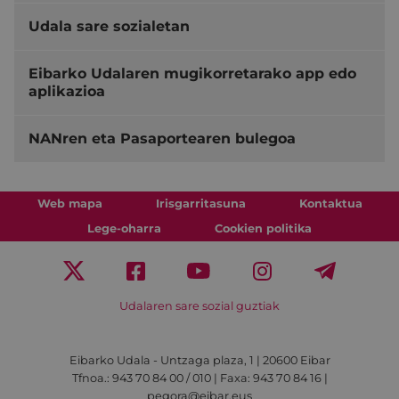
Udala sare sozialetan
Eibarko Udalaren mugikorretarako app edo
aplikazioa
NANren eta Pasaportearen bulegoa
Web mapa
Irisgarritasuna
Kontaktua
Lege-oharra
Cookien politika
Udalaren sare sozial guztiak
Eibarko Udala - Untzaga plaza, 1 | 20600 Eibar
Tfnoa.: 943 70 84 00 / 010 | Faxa: 943 70 84 16 |
pegora@eibar.eus