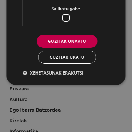
Berrikuntza
Sailkatu gabe
Hirigintza
Ingurumena
Obrak
GUZTIAK ONARTU
Zerbitzuak
GUZTIAK UKATU
Udaltzaingoa
Gizartekintza
XEHETASUNAK ERAKUTSI
Berdintasuna
Euskara
Kultura
Ego Ibarra Batzordea
Kirolak
Informatika