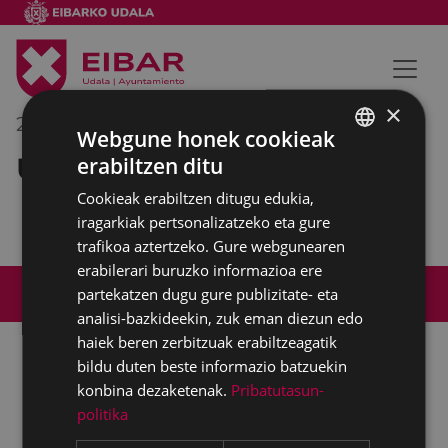
×
2017/10/19
10:15
-
10:30
Webgune honek cookieak
Udaleko barne bilera
erabiltzen ditu
BASQUE
Cookieak erabiltzen ditugu edukia,
SPANISH
iragarkiak pertsonalizatzeko eta gure
trafikoa aztertzeko. Gure webgunearen
erabilerari buruzko informazioa ere
Web mapa
Irisgarritasuna
Kontaktua
partekatzen dugu gure publizitate- eta
Lege-oharra
Cookien politika
analisi-bazkideekin, zuk eman diezun edo
haiek beren zerbitzuak erabiltzeagatik
bildu duten beste informazio batzuekin
konbina dezaketenak.
Pribatutasun-
Udalaren sare sozial guztiak
politika