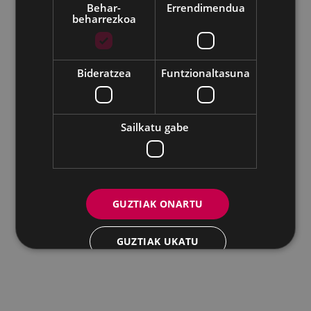
Eibarko Udala - Untzaga plaza, 1 | 20600 Eibar
Behar-
Errendimendua
beharrezkoa
Tfnoa.: 943 70 84 00 / 010 | Faxa: 943 70 84 16 |
pegora@eibar.eus
IFZ: P2003100A | DIR3 L01200300
Bideratzea
Funtzionaltasuna
Sailkatu gabe
GUZTIAK ONARTU
GUZTIAK UKATU
XEHETASUNAK ERAKUTSI