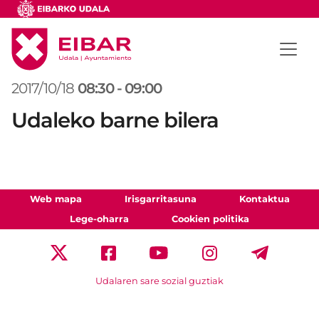
2017/10/18
08:30
-
09:00
Udaleko barne bilera
Web mapa
Irisgarritasuna
Kontaktua
Lege-oharra
Cookien politika
Udalaren sare sozial guztiak