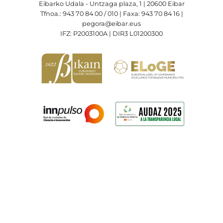
Eibarko Udala - Untzaga plaza, 1 | 20600 Eibar
Tfnoa.: 943 70 84 00 / 010 | Faxa: 943 70 84 16 |
pegora@eibar.eus
IFZ: P2003100A | DIR3 L01200300