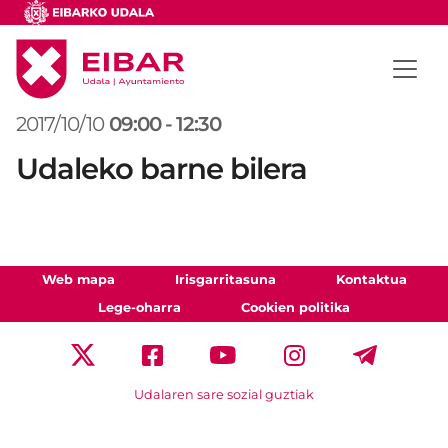
2017/10/10
09:00
-
12:30
Udaleko barne bilera
Web mapa
Irisgarritasuna
Kontaktua
Lege-oharra
Cookien politika
Udalaren sare sozial guztiak