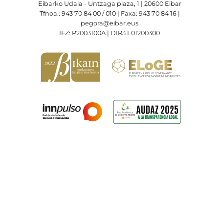
Eibarko Udala - Untzaga plaza, 1 | 20600 Eibar
Tfnoa.: 943 70 84 00 / 010 | Faxa: 943 70 84 16 |
pegora@eibar.eus
IFZ: P2003100A | DIR3 L01200300