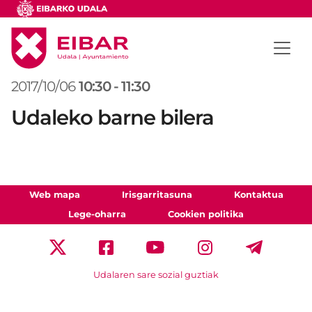
2017/10/06
10:30
-
11:30
Udaleko barne bilera
Web mapa
Irisgarritasuna
Kontaktua
Lege-oharra
Cookien politika
Udalaren sare sozial guztiak