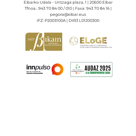
Eibarko Udala - Untzaga plaza, 1 | 20600 Eibar
Tfnoa.: 943 70 84 00 / 010 | Faxa: 943 70 84 16 |
pegora@eibar.eus
IFZ: P2003100A | DIR3 L01200300