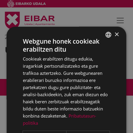
×
2017/10/03
08:30
-
09:30
Webgune honek cookieak
Udaleko barne bilera
erabiltzen ditu
BASQUE
Cookieak erabiltzen ditugu edukia,
SPANISH
iragarkiak pertsonalizatzeko eta gure
trafikoa aztertzeko. Gure webgunearen
erabilerari buruzko informazioa ere
Web mapa
Irisgarritasuna
Kontaktua
partekatzen dugu gure publizitate- eta
Lege-oharra
Cookien politika
analisi-bazkideekin, zuk eman diezun edo
haiek beren zerbitzuak erabiltzeagatik
bildu duten beste informazio batzuekin
konbina dezaketenak.
Pribatutasun-
Udalaren sare sozial guztiak
politika