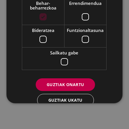
Eibarko Udala - Untzaga plaza, 1 | 20600 Eibar
Behar-
Errendimendua
beharrezkoa
Tfnoa.: 943 70 84 00 / 010 | Faxa: 943 70 84 16 |
pegora@eibar.eus
IFZ: P2003100A | DIR3 L01200300
Bideratzea
Funtzionaltasuna
Sailkatu gabe
GUZTIAK ONARTU
GUZTIAK UKATU
XEHETASUNAK ERAKUTSI