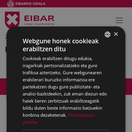
×
2017/11/07
10:00
-
11:00
Webgune honek cookieak
Udal barruko bilera
erabiltzen ditu
BASQUE
Cookieak erabiltzen ditugu edukia,
SPANISH
iragarkiak pertsonalizatzeko eta gure
trafikoa aztertzeko. Gure webgunearen
erabilerari buruzko informazioa ere
Web mapa
Irisgarritasuna
Kontaktua
partekatzen dugu gure publizitate- eta
Lege-oharra
Cookien politika
analisi-bazkideekin, zuk eman diezun edo
haiek beren zerbitzuak erabiltzeagatik
bildu duten beste informazio batzuekin
konbina dezaketenak.
Pribatutasun-
Udalaren sare sozial guztiak
politika