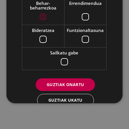
Eibarko Udala - Untzaga plaza, 1 | 20600 Eibar
Behar-
Errendimendua
beharrezkoa
Tfnoa.: 943 70 84 00 / 010 | Faxa: 943 70 84 16 |
pegora@eibar.eus
IFZ: P2003100A | DIR3 L01200300
Bideratzea
Funtzionaltasuna
Sailkatu gabe
GUZTIAK ONARTU
GUZTIAK UKATU
XEHETASUNAK ERAKUTSI