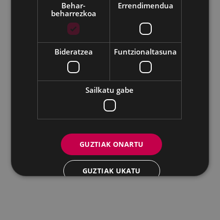
Behar-
Errendimendua
Udalaren sare sozial guztiak
beharrezkoa
Eibarko Udala - Untzaga plaza, 1 | 20600 Eibar
Tfnoa.: 943 70 84 00 / 010 | Faxa: 943 70 84 16 |
Bideratzea
Funtzionaltasuna
pegora@eibar.eus
IFZ: P2003100A | DIR3 L01200300
Sailkatu gabe
GUZTIAK ONARTU
GUZTIAK UKATU
XEHETASUNAK ERAKUTSI