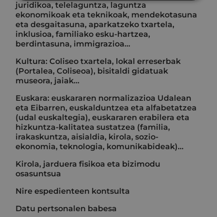
juridikoa, telelaguntza, laguntza
ekonomikoak eta teknikoak, mendekotasuna
eta desgaitasuna, aparkatzeko txartela,
inklusioa, familiako esku-hartzea,
berdintasuna, immigrazioa...
Kultura: Coliseo txartela, lokal erreserbak
(Portalea, Coliseoa), bisitaldi gidatuak
museora, jaiak...
Euskara: euskararen normalizazioa Udalean
eta Eibarren, euskalduntzea eta alfabetatzea
(udal euskaltegia), euskararen erabilera eta
hizkuntza-kalitatea sustatzea (familia,
irakaskuntza, aisialdia, kirola, sozio-
ekonomia, teknologia, komunikabideak)…
Kirola, jarduera fisikoa eta bizimodu
osasuntsua
Nire espedienteen kontsulta
Datu pertsonalen babesa