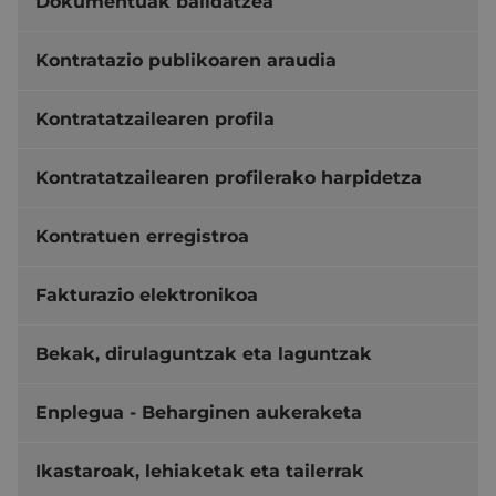
Dokumentuak balidatzea
Kontratazio publikoaren araudia
Kontratatzailearen profila
Kontratatzailearen profilerako harpidetza
Kontratuen erregistroa
Fakturazio elektronikoa
Bekak, dirulaguntzak eta laguntzak
Enplegua - Beharginen aukeraketa
Ikastaroak, lehiaketak eta tailerrak