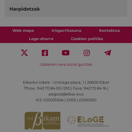
Harpidetzak
Web mapa
Irisgarritasuna
Kontaktua
Lege-oharra
Cookien politika
Udalaren sare sozial guztiak
Eibarko Udala - Untzaga plaza, 1 | 20600 Eibar
Tfnoa.: 943 70 84 00 / 010 | Faxa: 943 70 84 16 |
pegora@eibar.eus
IFZ: P2003100A | DIR3 L01200300