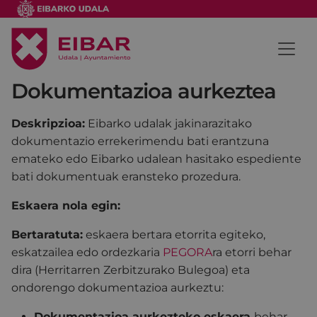
Dokumentazioa aurkeztea
Deskripzioa:
Eibarko udalak jakinarazitako
dokumentazio errekerimendu bati erantzuna
emateko edo Eibarko udalean hasitako espediente
bati dokumentuak eransteko prozedura.
Eskaera nola egin:
Bertaratuta:
eskaera bertara etorrita egiteko,
eskatzailea edo ordezkaria
PEGORA
ra etorri behar
dira (Herritarren Zerbitzurako Bulegoa) eta
ondorengo dokumentazioa aurkeztu:
Dokumentazioa aurkezteko eskaera
behar