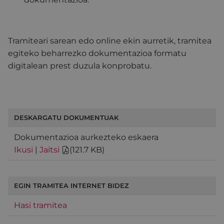
Tramiteari sarean edo online ekin aurretik, tramitea
egiteko beharrezko dokumentazioa formatu
digitalean prest duzula konprobatu.
DESKARGATU DOKUMENTUAK
Dokumentazioa aurkezteko eskaera
Ikusi
|
Jaitsi
(
121.7 KB
)
EGIN TRAMITEA INTERNET BIDEZ
Hasi tramitea