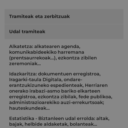
Tramiteak eta zerbitzuak
Udal tramiteak
Alkatetza: alkatearen agenda,
komunikabideekiko harremana
(prentsaurrekoak...), ezkontza zibilen
zeremoniak…
Idazkaritza: dokumentuen erregistroa,
Iragarki-taula Digitala, ondare-
erantzukizuneko espedienteak, Herriaren
onerako irabazi-asmo bariko elkarteen
erregistroa, ezkontza zibilak, fede publikoa,
administrazioarekiko auzi-errekurtsoak;
hauteskundeak…
Estatistika - Biztanleen udal errolda: altak,
bajak, helbide aldaketak, bolanteak...