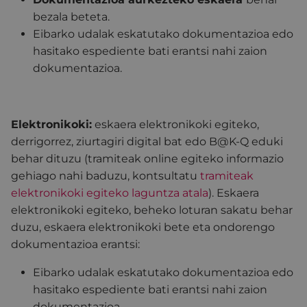
bezala beteta.
Eibarko udalak eskatutako dokumentazioa edo
hasitako espediente bati erantsi nahi zaion
dokumentazioa.
Elektronikoki:
eskaera elektronikoki egiteko,
derrigorrez, ziurtagiri digital bat edo B@K-Q eduki
behar dituzu (tramiteak online egiteko informazio
gehiago nahi baduzu,
kontsultatu
tramiteak
elektronikoki egiteko laguntza atala
). Eskaera
elektronikoki egiteko, beheko loturan sakatu behar
duzu, eskaera elektronikoki bete eta ondorengo
dokumentazioa erantsi:
Eibarko udalak eskatutako dokumentazioa edo
hasitako espediente bati erantsi nahi zaion
dokumentazioa.