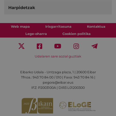
Harpidetzak
Web mapa
Irisgarritasuna
Kontaktua
Lege-oharra
Cookien politika
Udalaren sare sozial guztiak
Eibarko Udala - Untzaga plaza, 1 | 20600 Eibar
Tfnoa.: 943 70 84 00 / 010 | Faxa: 943 70 84 16 |
pegora@eibar.eus
IFZ: P2003100A | DIR3 L01200300