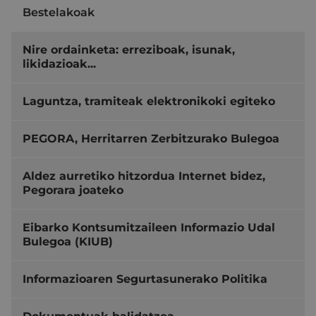
Bestelakoak
Nire ordainketa: erreziboak, isunak,
likidazioak...
Laguntza, tramiteak elektronikoki egiteko
PEGORA, Herritarren Zerbitzurako Bulegoa
Aldez aurretiko hitzordua Internet bidez,
Pegorara joateko
Eibarko Kontsumitzaileen Informazio Udal
Bulegoa (KIUB)
Informazioaren Segurtasunerako Politika