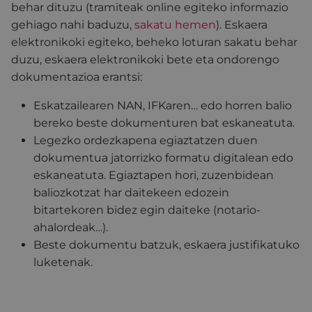
behar dituzu (tramiteak online egiteko informazio
gehiago nahi baduzu,
sakatu hemen
). Eskaera
elektronikoki egiteko, beheko loturan sakatu behar
duzu, eskaera elektronikoki bete eta ondorengo
dokumentazioa erantsi:
Eskatzailearen NAN, IFKaren… edo horren balio
bereko beste dokumenturen bat eskaneatuta.
Legezko ordezkapena egiaztatzen duen
dokumentua jatorrizko formatu digitalean edo
eskaneatuta. Egiaztapen hori, zuzenbidean
baliozkotzat har daitekeen edozein
bitartekoren bidez egin daiteke (notario-
ahalordeak…).
Beste dokumentu batzuk, eskaera justifikatuko
luketenak.