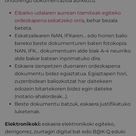
ondorengo dokumentazioa aurkeztu:
Eibarko udalaren aurrean tramiteak egiteko
ordezkapena eskatzeko orria
, behar bezala
beteta.
Eskatzailearen NAN, IFKaren… edo horren balio
bereko beste dokumenturen baten fotokopia.
NAN, IFK… dokumentuen alde biak A-4 neurriko
alde bakar batean inprimatuko dira.
Eskaera izenpetzen duenaren ordezkapena
dokumentu bidez egiaztatua. Egiaztapen hori,
zuzenbidean baliozkotzat har daitekeen
edozein bitartekoren bidez egin daiteke
(notario-ahalordeak…).
Beste dokumentu batzuk, eskaera justifikatuko
luketenak.
Elektronikoki:
eskaera elektronikoki egiteko,
derrigorrez, ziurtagiri digital bat edo B@K-Q eduki