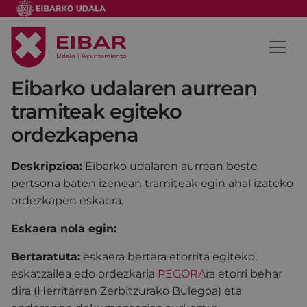
Eibarko udalaren aurrean
tramiteak egiteko
ordezkapena
Deskripzioa:
Eibarko udalaren aurrean beste
pertsona baten izenean tramiteak egin ahal izateko
ordezkapen eskaera.
Eskaera nola egin:
Bertaratuta:
eskaera bertara etorrita egiteko,
eskatzailea edo ordezkaria
PEGORA
ra etorri behar
dira (Herritarren Zerbitzurako Bulegoa) eta