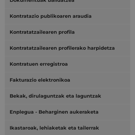
Dokumentuak balidatzea
Kontratazio publikoaren araudia
Kontratatzailearen profila
Kontratatzailearen profilerako harpidetza
Kontratuen erregistroa
Fakturazio elektronikoa
Bekak, dirulaguntzak eta laguntzak
Enplegua - Beharginen aukeraketa
Ikastaroak, lehiaketak eta tailerrak