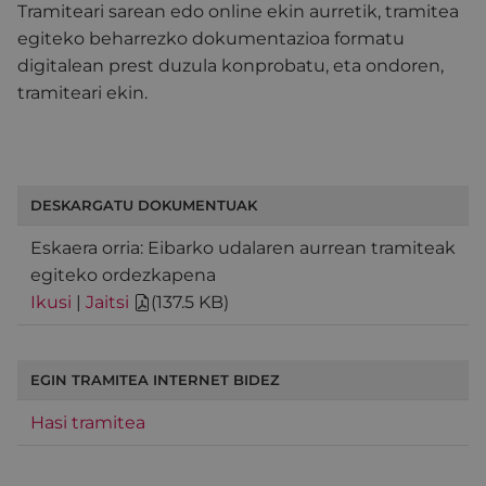
Tramiteari sarean edo online ekin aurretik, tramitea
egiteko beharrezko dokumentazioa formatu
digitalean prest duzula konprobatu, eta ondoren,
tramiteari ekin.
DESKARGATU DOKUMENTUAK
Eskaera orria: Eibarko udalaren aurrean tramiteak
egiteko ordezkapena
Ikusi
|
Jaitsi
(
137.5 KB
)
EGIN TRAMITEA INTERNET BIDEZ
Hasi tramitea