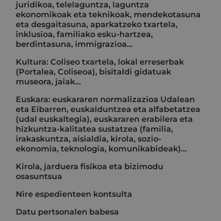
juridikoa, telelaguntza, laguntza
ekonomikoak eta teknikoak, mendekotasuna
eta desgaitasuna, aparkatzeko txartela,
inklusioa, familiako esku-hartzea,
berdintasuna, immigrazioa...
Kultura: Coliseo txartela, lokal erreserbak
(Portalea, Coliseoa), bisitaldi gidatuak
museora, jaiak...
Euskara: euskararen normalizazioa Udalean
eta Eibarren, euskalduntzea eta alfabetatzea
(udal euskaltegia), euskararen erabilera eta
hizkuntza-kalitatea sustatzea (familia,
irakaskuntza, aisialdia, kirola, sozio-
ekonomia, teknologia, komunikabideak)…
Kirola, jarduera fisikoa eta bizimodu
osasuntsua
Nire espedienteen kontsulta
Datu pertsonalen babesa