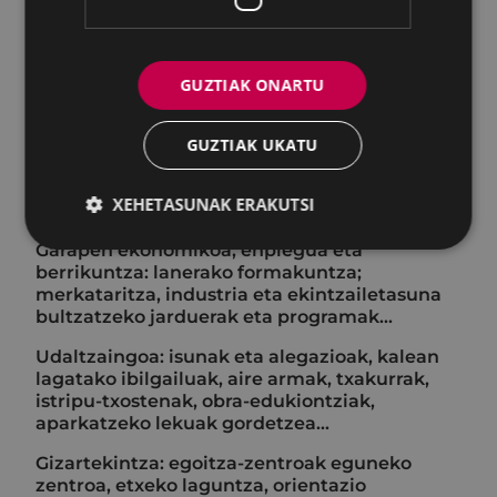
instalazioen sortzea, eraikin publikoen
berritzea, kaleko bideak eta landa bideak
mantentzea, jabari publikoan egiten diren
obra pribatuak gainbegiratzea…
GUZTIAK ONARTU
Zerbitzuak: bide publikoaren okupazioak
(txosnak, kale-salmenta, kale-azoka),
GUZTIAK UKATU
materialak lagatzea, udal hilerria, arbolak
botatzea, mantentze lanak (lorategiak, udal
XEHETASUNAK ERAKUTSI
ekipamenduak, argiteria)...
Garapen ekonomikoa, enplegua eta
berrikuntza: lanerako formakuntza;
merkataritza, industria eta ekintzailetasuna
bultzatzeko jarduerak eta programak...
Udaltzaingoa: isunak eta alegazioak, kalean
lagatako ibilgailuak, aire armak, txakurrak,
istripu-txostenak, obra-edukiontziak,
aparkatzeko lekuak gordetzea...
Gizartekintza: egoitza-zentroak eguneko
zentroa, etxeko laguntza, orientazio