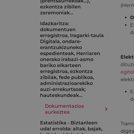
(prentsaurrekoak...),
(Herr
ezkontza zibilen
zeremoniak…
D
Idazkaritza:
E
dokumentuen
d
erregistroa, Iragarki-taula
Digitala, ondare-
erantzukizuneko
espedienteak, Herriaren
Elekt
onerako irabazi-asmo
dituz
bariko elkarteen
erregistroa, ezkontza
egite
zibilak, fede publikoa,
elekt
administrazioarekiko
auzi-errekurtsoak;
E
hauteskundeak…
d
Dokumentazioa
aurkeztea
Estatistika - Biztanleen
Trami
udal errolda: altak, bajak,
digit