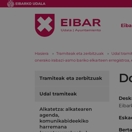
Eiba
Hasiera
Tramiteak eta zerbitzuak
Udal trami
onerako irabazi-asmo bariko elkarteen erregistroa,
D
Tramiteak eta zerbitzuak
Udal tramiteak
Deskr
Eibar
Alkatetza: alkatearen
agenda,
Eskae
komunikabideekiko
harremana
Berta