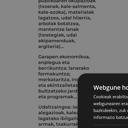
publikoaren okupazioak
(txosnak, kale-salmenta,
kale-azoka), materialak
lagatzea, udal hilerria,
arbolak botatzea,
mantentze lanak
(lorategiak, udal
ekipamenduak,
argiteria)...
Garapen ekonomikoa,
enplegua eta
berrikuntza: lanerako
formakuntza;
merkataritza, industria
eta ekintzailetasuna
Webgune hon
bultzatzeko jarduerak
Cookieak erabiltz
eta programak...
webgunearen erabi
Udaltzaingoa: isunak eta
bazkideekin, zuk 
alegazioak, kalean
informazio batzu
lagatako ibilgailuak, aire
armak, txakurrak, istripu-