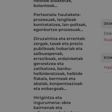
helbide aldaketak,
bolanteak...
Pertsonala: hautaketa-
prozesuak, langileak
DES
kontratatzea, lan-poltsak,
egonkortze-prozesuak...
Dok
Diruzaintza eta errentak:
Ikus
zergak, tasak eta prezio
publikoak; hobariak eta
salbuespenak,
EGIN
erreziboak, ordainketak
geroratzea eta
Hasi
zatikatzea, banku-
helbideratzeak, helbide
fiskala, bermeak eta
abalak, konpentsazioak
eta enbargoak…
Hirigintza eta
ingurumena: obra
baimenak eta