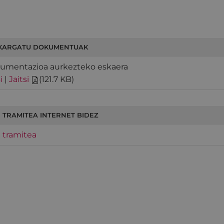
KARGATU DOKUMENTUAK
umentazioa aurkezteko eskaera
i
|
Jaitsi
(
121.7 KB
)
 TRAMITEA INTERNET BIDEZ
 tramitea