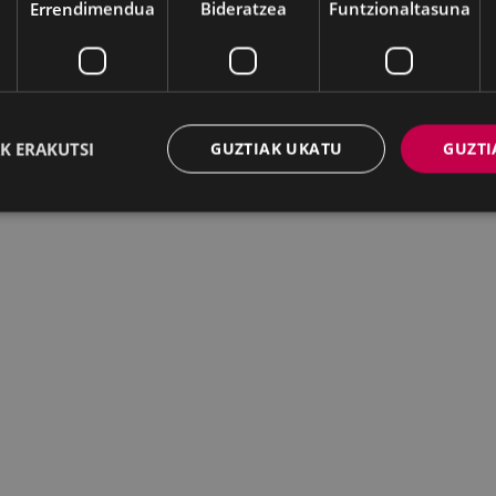
Errendimendua
Bideratzea
Funtzionaltasuna
K ERAKUTSI
GUZTIAK UKATU
GUZTI