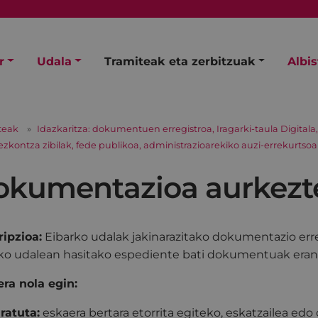
r
Udala
Tramiteak eta zerbitzuak
Albi
teak
Idazkaritza: dokumentuen erregistroa, Iragarki-taula Digita
 ezkontza zibilak, fede publikoa, administrazioarekiko auzi-errekurt
okumentazioa aurkezt
ipzioa:
Eibarko udalak jakinarazitako dokumentazio er
ko udalean hasitako espediente bati dokumentuak eran
ra nola egin:
ratuta:
eskaera bertara etorrita egiteko, eskatzailea edo