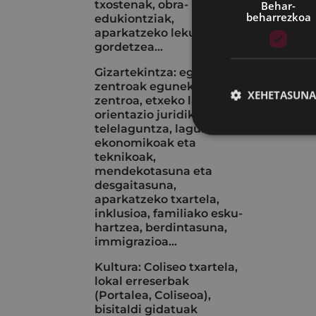
txostenak, obra-
Behar-
beharrezkoa
edukiontziak,
aparkatzeko lekuak
gordetzea...
Gizartekintza: egoitza-
zentroak eguneko
XEHETASUNA
zentroa, etxeko laguntza,
orientazio juridikoa,
telelaguntza, laguntza
ekonomikoak eta
teknikoak,
mendekotasuna eta
desgaitasuna,
aparkatzeko txartela,
inklusioa, familiako esku-
hartzea, berdintasuna,
immigrazioa...
Kultura: Coliseo txartela,
lokal erreserbak
(Portalea, Coliseoa),
bisitaldi gidatuak