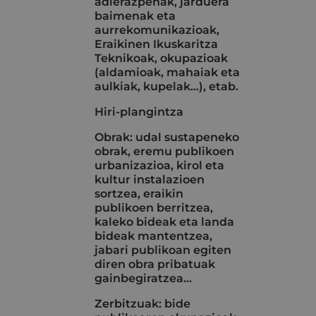
adierazpenak, jarduera
baimenak eta
aurrekomunikazioak,
Eraikinen Ikuskaritza
Teknikoak, okupazioak
(aldamioak, mahaiak eta
aulkiak, kupelak...), etab.
Hiri-plangintza
Obrak: udal sustapeneko
obrak, eremu publikoen
urbanizazioa, kirol eta
kultur instalazioen
sortzea, eraikin
publikoen berritzea,
kaleko bideak eta landa
bideak mantentzea,
jabari publikoan egiten
diren obra pribatuak
gainbegiratzea…
Zerbitzuak: bide