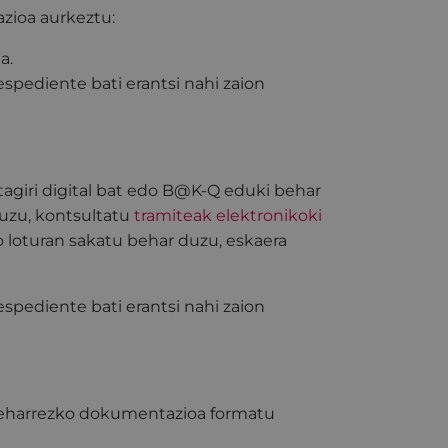
zioa aurkeztu:
a.
pediente bati erantsi nahi zaion
rtagiri digital bat edo B@K-Q eduki behar
duzu,
kontsultatu
tramiteak elektronikoki
o loturan sakatu behar duzu, eskaera
pediente bati erantsi nahi zaion
o beharrezko dokumentazioa formatu