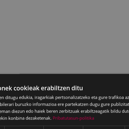
ek cookieak erabiltzen ditu
en ditugu edukia, iragarkiak pertsonalizatzeko eta gure trafikoa a
lerari buruzko informazioa ere partekatzen dugu gure publizitate
eman diezun edo haiek beren zerbitzuak erabiltzeagatik bildu dut
ekin konbina dezaketenak.
Pribatutasun-politika