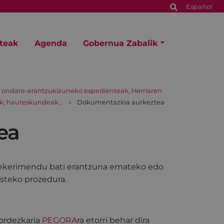
Español
steak
Agenda
Gobernua Zabalik
la, ondare-erantzukizuneko espedienteak, Herriaren
soak; hauteskundeak…
Dokumentazioa aurkeztea
ea
rekerimendu bati erantzuna emateko edo
steko prozedura.
 ordezkaria
PEGORA
ra etorri behar dira