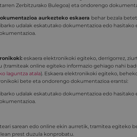
itarren Zerbitzurako Bulegoa) eta ondorengo dokumenta
okumentazioa aurkezteko eskaera
behar bezala betet
ibarko udalak eskatutako dokumentazioa edo hasitako es
okumentazioa.
ronikoki:
eskaera elektronikoki egiteko, derrigorrez, ziu
u (tramiteak online egiteko informazio gehiago nahi ba
ko laguntza atala
). Eskaera elektronikoki egiteko, behek
ronikoki bete eta ondorengo dokumentazioa erantsi:
ibarko udalak eskatutako dokumentazioa edo hasitako es
okumentazioa.
teari sarean edo online ekin aurretik, tramitea egitek
alean prest duzula konprobatu.