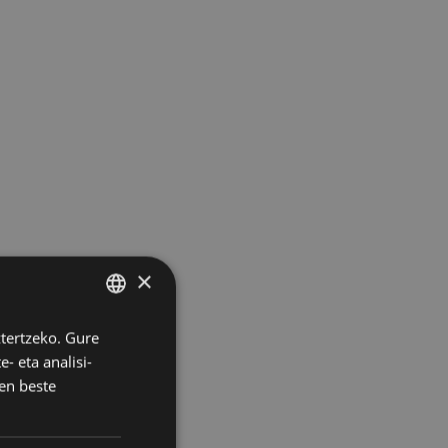
×
ztertzeko. Gure
BASQUE
- eta analisi-
SPANISH
en beste