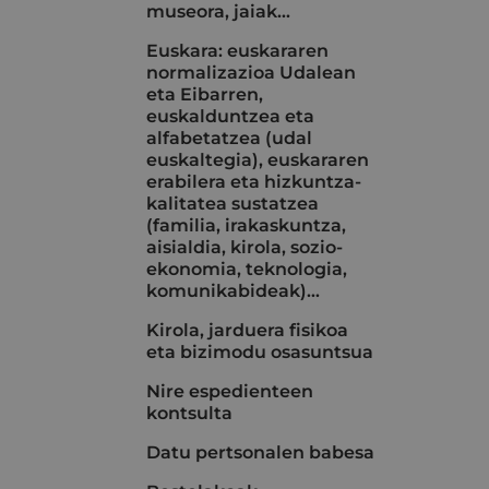
museora, jaiak...
Euskara: euskararen
normalizazioa Udalean
eta Eibarren,
euskalduntzea eta
alfabetatzea (udal
euskaltegia), euskararen
erabilera eta hizkuntza-
kalitatea sustatzea
(familia, irakaskuntza,
aisialdia, kirola, sozio-
ekonomia, teknologia,
komunikabideak)…
Kirola, jarduera fisikoa
eta bizimodu osasuntsua
Nire espedienteen
kontsulta
Datu pertsonalen babesa