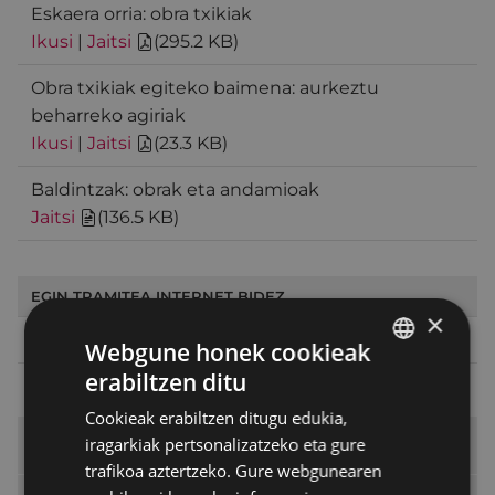
Eskaera orria: obra txikiak
Ikusi
|
Jaitsi
(
295.2 KB
)
Obra txikiak egiteko baimena: aurkeztu
beharreko agiriak
Ikusi
|
Jaitsi
(
23.3 KB
)
Baldintzak: obrak eta andamioak
Jaitsi
(
136.5 KB
)
EGIN TRAMITEA INTERNET BIDEZ
×
Hasi tramitea
Webgune honek cookieak
erabiltzen ditu
BASQUE
Cookieak erabiltzen ditugu edukia,
SPANISH
iragarkiak pertsonalizatzeko eta gure
Tramiteak eta zerbitzuak
trafikoa aztertzeko. Gure webgunearen