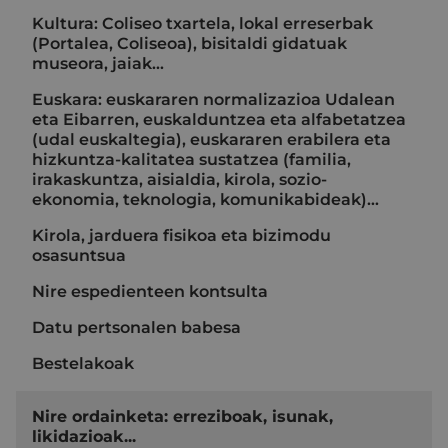
Kultura: Coliseo txartela, lokal erreserbak
(Portalea, Coliseoa), bisitaldi gidatuak
museora, jaiak...
Euskara: euskararen normalizazioa Udalean
eta Eibarren, euskalduntzea eta alfabetatzea
(udal euskaltegia), euskararen erabilera eta
hizkuntza-kalitatea sustatzea (familia,
irakaskuntza, aisialdia, kirola, sozio-
ekonomia, teknologia, komunikabideak)…
Kirola, jarduera fisikoa eta bizimodu
osasuntsua
Nire espedienteen kontsulta
Datu pertsonalen babesa
Bestelakoak
Nire ordainketa: erreziboak, isunak,
likidazioak...