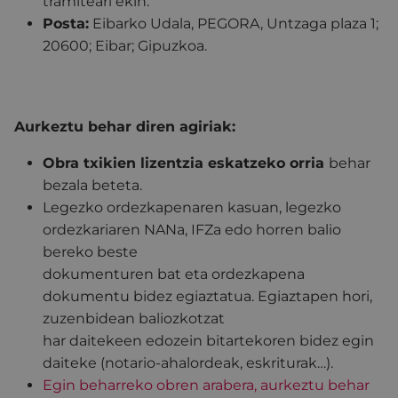
tramiteari ekin.
Posta:
Eibarko Udala, PEGORA, Untzaga plaza 1;
20600; Eibar; Gipuzkoa.
Aurkeztu behar diren agiriak:
Obra txikien lizentzia eskatzeko orria
behar
bezala beteta.
Legezko ordezkapenaren kasuan, legezko
ordezkariaren NANa, IFZa edo horren balio
bereko beste
dokumenturen bat eta ordezkapena
dokumentu bidez egiaztatua. Egiaztapen hori,
zuzenbidean baliozkotzat
har daitekeen edozein bitartekoren bidez egin
daiteke (notario-ahalordeak, eskriturak…).
Egin beharreko obren arabera, aurkeztu behar