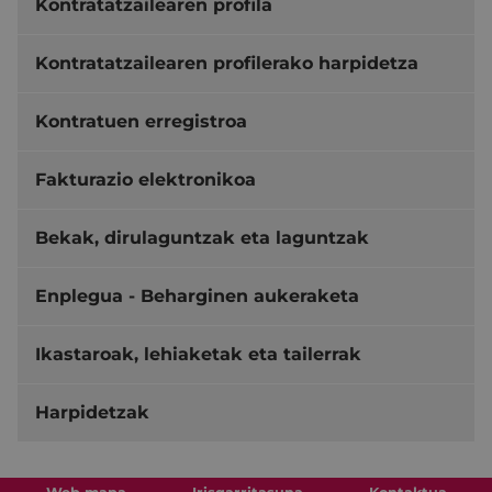
Kontratatzailearen profila
Kontratatzailearen profilerako harpidetza
Kontratuen erregistroa
Fakturazio elektronikoa
Bekak, dirulaguntzak eta laguntzak
Enplegua - Beharginen aukeraketa
Ikastaroak, lehiaketak eta tailerrak
Harpidetzak