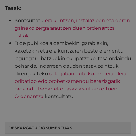
Tasak:
Kontsultatu
eraikuntzen, instalazioen eta obren
gaineko zerga arautzen duen ordenantza
fiskala
.
Bide publikoa aldamioekin, garabiekin,
kaxetekin eta eraikuntzaren beste elementu
lagungarri batzuekin okupatzeko, tasa ordaindu
behar da. Indarrean dauden tasak zeintzuk
diren jakiteko
udal jabari publikoaren erabilera
pribatibo edo probetxamendu bereziagatik
ordaindu beharreko tasak arautzen dituen
Ordenantza
kontsultatu.
DESKARGATU DOKUMENTUAK