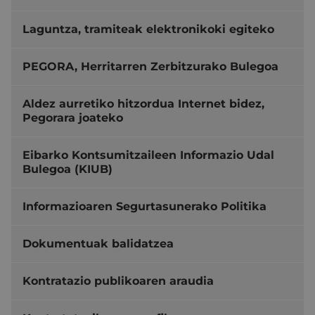
Laguntza, tramiteak elektronikoki egiteko
PEGORA, Herritarren Zerbitzurako Bulegoa
Aldez aurretiko hitzordua Internet bidez,
Pegorara joateko
Eibarko Kontsumitzaileen Informazio Udal
Bulegoa (KIUB)
Informazioaren Segurtasunerako Politika
Dokumentuak balidatzea
Kontratazio publikoaren araudia