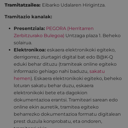
Tramitatzailea:
Eibarko Udalaren Hirigintza.
Tramitazio kanalak:
Presentziala:
PEGORA (Herritarren
Zerbitzurako Bulegoa)
Untzaga plaza 1. Beheko
solairua.
Elektronikoa:
eskaera elektronikoki egiteko,
derrigorrez, ziurtagiri digital bat edo B@K-Q
eduki behar dituzu (tramiteak online egiteko
informazio gehiago nahi baduzu,
sakatu
hemen
). Eskaera elektronikoki egiteko, beheko
loturan sakatu behar duzu, eskaera
elektronikoki bete eta dagokion
dokumentazioa erantsi. Tramiteari sarean edo
online ekin aurretik, tramitea egiteko
beharrezko dokumentazioa formatu digitalean
prest duzula konprobatu, eta ondoren,