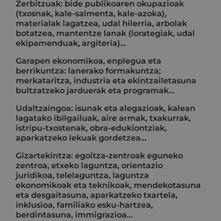
Zerbitzuak: bide publikoaren okupazioak
(txosnak, kale-salmenta, kale-azoka),
materialak lagatzea, udal hilerria, arbolak
botatzea, mantentze lanak (lorategiak, udal
ekipamenduak, argiteria)...
Garapen ekonomikoa, enplegua eta
berrikuntza: lanerako formakuntza;
merkataritza, industria eta ekintzailetasuna
bultzatzeko jarduerak eta programak...
Udaltzaingoa: isunak eta alegazioak, kalean
lagatako ibilgailuak, aire armak, txakurrak,
istripu-txostenak, obra-edukiontziak,
aparkatzeko lekuak gordetzea...
Gizartekintza: egoitza-zentroak eguneko
zentroa, etxeko laguntza, orientazio
juridikoa, telelaguntza, laguntza
ekonomikoak eta teknikoak, mendekotasuna
eta desgaitasuna, aparkatzeko txartela,
inklusioa, familiako esku-hartzea,
berdintasuna, immigrazioa...