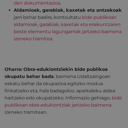
den dokumentazioa
.
Aldamioak, garabiak, kaxetak eta antzekoak
jarri behar badira, kontsultatu
bide publikoan
aldamioak, garabiak, kaxetak eta eraikuntzaren
beste elementu lagungarriak jartzeko baimena
izeneko tramitea
.
Oharra:
Obra-edukiontziekin bide publikoa
okupatu behar bada
, baimena Udaltzaingoan
eskatu behar da okupazioa egiteko modua
finkatzeko eta, hala badagokio, aparkaleku aldea
hartzeko edo okupatzeko. Informazio gehiago,
bide
publikoan obra-edukiontziak jartzeko baimena
izeneko tramitean.