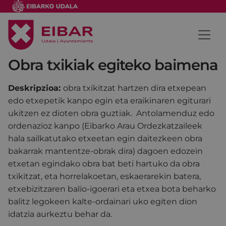
Obra txikiak egiteko baimena
Deskripzioa:
obra txikitzat hartzen dira etxepean
edo etxepetik kanpo egin eta eraikinaren egiturari
ukitzen ez dioten obra guztiak. Antolamenduz edo
ordenazioz kanpo (Eibarko Arau Ordezkatzaileek
hala sailkatutako etxeetan egin daitezkeen obra
bakarrak mantentze-obrak dira) dagoen edozein
etxetan egindako obra bat beti hartuko da obra
txikitzat, eta horrelakoetan, eskaerarekin batera,
etxebizitzaren balio-igoerari eta etxea bota beharko
balitz legokeen kalte-ordainari uko egiten dion
idatzia aurkeztu behar da.