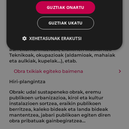
prezio publikoak; hobariak eta salbuespenak,
GUZTIAK ONARTU
erreziboak, ordainketak geroratzea eta
zatikatzea, banku-helbideratzeak, helbide
fiskala, bermeak eta abalak, konpentsazioak
GUZTIAK UKATU
eta enbargoak…
Hirigintza eta ingurumena: obra baimenak
XEHETASUNAK ERAKUTSI
eta adierazpenak, jarduera baimenak eta
aurrekomunikazioak, Eraikinen Ikuskaritza
Teknikoak, okupazioak (aldamioak, mahaiak
eta aulkiak, kupelak...), etab.
Obra txikiak egiteko baimena
Hiri-plangintza
Obrak: udal sustapeneko obrak, eremu
publikoen urbanizazioa, kirol eta kultur
instalazioen sortzea, eraikin publikoen
berritzea, kaleko bideak eta landa bideak
mantentzea, jabari publikoan egiten diren
obra pribatuak gainbegiratzea…