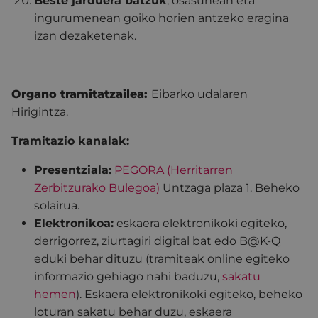
Beste jarduera batzuk
, osasunean eta
ingurumenean goiko horien antzeko eragina
izan dezaketenak.
Organo tramitatzailea:
Eibarko udalaren
Hirigintza.
Tramitazio kanalak:
Presentziala:
PEGORA (Herritarren
Zerbitzurako Bulegoa)
Untzaga plaza 1. Beheko
solairua.
Elektronikoa:
eskaera elektronikoki egiteko,
derrigorrez, ziurtagiri digital bat edo B@K-Q
eduki behar dituzu (tramiteak online egiteko
informazio gehiago nahi baduzu,
sakatu
hemen
). Eskaera elektronikoki egiteko, beheko
loturan sakatu behar duzu, eskaera