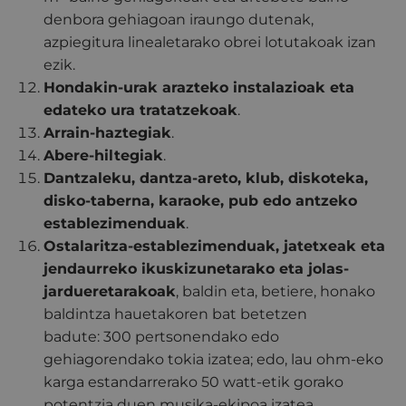
denbora gehiagoan iraungo dutenak,
azpiegitura linealetarako obrei lotutakoak izan
ezik.
Hondakin-urak arazteko instalazioak eta
edateko ura tratatzekoak
.
Arrain-haztegiak
.
Abere-hiltegiak
.
Dantzaleku, dantza-areto, klub, diskoteka,
disko-taberna, karaoke, pub edo antzeko
establezimenduak
.
Ostalaritza-establezimenduak, jatetxeak eta
jendaurreko ikuskizunetarako eta jolas-
jardueretarakoak
, baldin eta, betiere, honako
baldintza hauetakoren bat betetzen
badute: 300 pertsonendako edo
gehiagorendako tokia izatea; edo, lau ohm-eko
karga estandarrerako 50 watt-etik gorako
potentzia duen musika-ekipoa izatea.