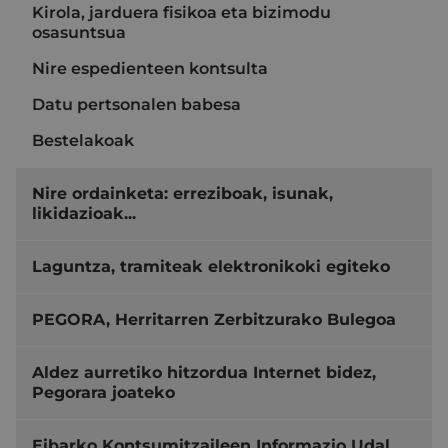
Kirola, jarduera fisikoa eta bizimodu
osasuntsua
Nire espedienteen kontsulta
Datu pertsonalen babesa
Bestelakoak
Nire ordainketa: erreziboak, isunak,
likidazioak...
Laguntza, tramiteak elektronikoki egiteko
PEGORA, Herritarren Zerbitzurako Bulegoa
Aldez aurretiko hitzordua Internet bidez,
Pegorara joateko
Eibarko Kontsumitzaileen Informazio Udal