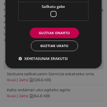
baimena beharrezkoa duten jardueren zerrenda
Sailkatu gabe
horretan, ez da izango jarduera sailkatuaren lizentzia
eskatzeko premiarik; horrelakoetan nahikoa da
aurretiazko komunikazio bat aurkeztea. Kasu
honetan aurkeztu behar den dokumentazioa zein
GUZTIAK ONARTU
den jakiteko, kontsultatu
jarduera sailkatuan
aritzeko aurretiazko komunikazioa
tramitea.
GUZTIAK UKATU
XEHETASUNAK ERAKUTSI
DESKARGATU DOKUMENTUAK
Jarduera sailkatuaren lizentzia eskatzeko orria
Ikusi
|
Jaitsi
(
126.6 KB
)
Kalte-ordainari uko egiteko agiria
Ikusi
|
Jaitsi
(
64.6 KB
)