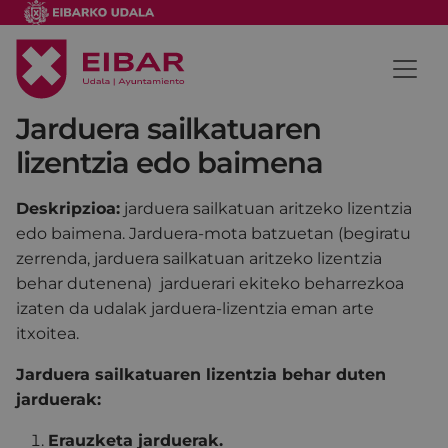
Jarduera sailkatuaren
lizentzia edo baimena
Deskripzioa:
jarduera sailkatuan aritzeko lizentzia
edo baimena. Jarduera-mota batzuetan (begiratu
zerrenda, jarduera sailkatuan aritzeko lizentzia
behar dutenena) jarduerari ekiteko beharrezkoa
izaten da udalak jarduera-lizentzia eman arte
itxoitea.
Jarduera sailkatuaren lizentzia behar duten
jarduerak:
Erauzketa jarduerak.