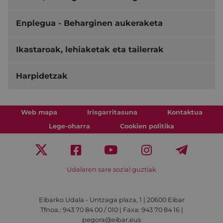
Enplegua - Beharginen aukeraketa
Ikastaroak, lehiaketak eta tailerrak
Harpidetzak
Web mapa
Irisgarritasuna
Kontaktua
Lege-oharra
Cookien politika
Udalaren sare sozial guztiak
Eibarko Udala - Untzaga plaza, 1 | 20600 Eibar
Tfnoa.: 943 70 84 00 / 010 | Faxa: 943 70 84 16 |
pegora@eibar.eus