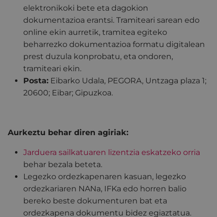
elektronikoki bete eta dagokion
dokumentazioa erantsi. Tramiteari sarean edo
online ekin aurretik, tramitea egiteko
beharrezko dokumentazioa formatu digitalean
prest duzula konprobatu, eta ondoren,
tramiteari ekin.
Posta:
Eibarko Udala, PEGORA, Untzaga plaza 1;
20600; Eibar; Gipuzkoa.
Aurkeztu behar diren agiriak:
Jarduera sailkatuaren lizentzia eskatzeko orria
behar bezala beteta.
Legezko ordezkapenaren kasuan, legezko
ordezkariaren NANa, IFKa edo horren balio
bereko beste dokumenturen bat eta
ordezkapena dokumentu bidez egiaztatua.