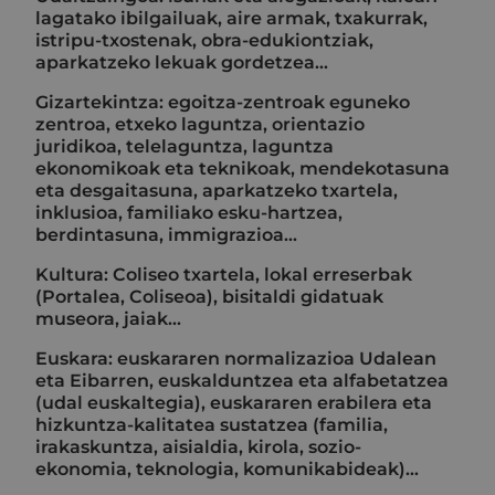
lagatako ibilgailuak, aire armak, txakurrak,
istripu-txostenak, obra-edukiontziak,
aparkatzeko lekuak gordetzea...
Gizartekintza: egoitza-zentroak eguneko
zentroa, etxeko laguntza, orientazio
juridikoa, telelaguntza, laguntza
ekonomikoak eta teknikoak, mendekotasuna
eta desgaitasuna, aparkatzeko txartela,
inklusioa, familiako esku-hartzea,
berdintasuna, immigrazioa...
Kultura: Coliseo txartela, lokal erreserbak
(Portalea, Coliseoa), bisitaldi gidatuak
museora, jaiak...
Euskara: euskararen normalizazioa Udalean
eta Eibarren, euskalduntzea eta alfabetatzea
(udal euskaltegia), euskararen erabilera eta
hizkuntza-kalitatea sustatzea (familia,
irakaskuntza, aisialdia, kirola, sozio-
ekonomia, teknologia, komunikabideak)…