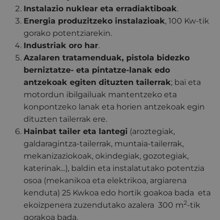
Instalazio nuklear eta erradiaktiboak
.
Energia produzitzeko instalazioak
, 100 Kw-tik
gorako potentziarekin.
Industriak oro har
.
Azalaren tratamenduak, pistola bidezko
berniztatze- eta pintatze-lanak edo
antzekoak egiten dituzten tailerrak
; bai eta
motordun ibilgailuak mantentzeko eta
konpontzeko lanak eta horien antzekoak egin
dituzten tailerrak ere.
Hainbat tailer eta lantegi
(aroztegiak,
galdaragintza-tailerrak, muntaia-tailerrak,
mekanizaziokoak, okindegiak, gozotegiak,
katerinak...), baldin eta instalatutako potentzia
osoa (mekanikoa eta elektrikoa, argiarena
kenduta) 25 Kwkoa edo hortik goakoa bada eta
2
ekoizpenera zuzendutako azalera 300 m
-tik
gorakoa bada.