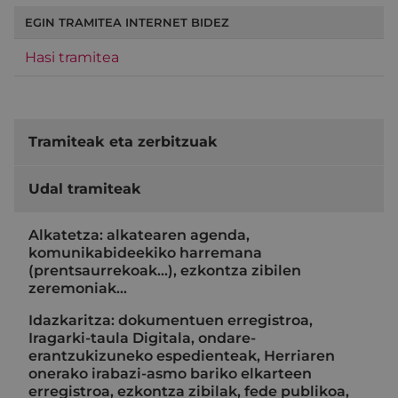
EGIN TRAMITEA INTERNET BIDEZ
Hasi tramitea
Tramiteak eta zerbitzuak
Udal tramiteak
Alkatetza: alkatearen agenda,
komunikabideekiko harremana
(prentsaurrekoak...), ezkontza zibilen
zeremoniak…
Idazkaritza: dokumentuen erregistroa,
Iragarki-taula Digitala, ondare-
erantzukizuneko espedienteak, Herriaren
onerako irabazi-asmo bariko elkarteen
erregistroa, ezkontza zibilak, fede publikoa,