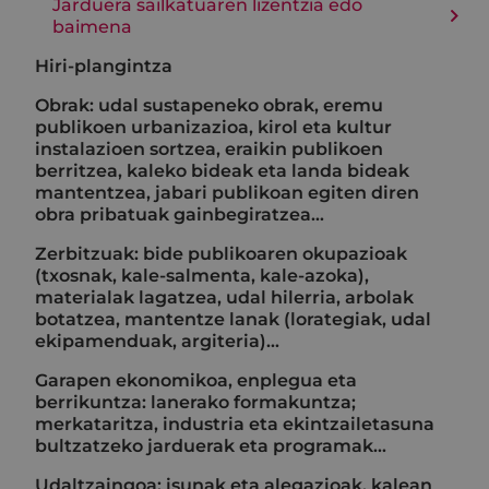
Jarduera sailkatuaren lizentzia edo
baimena
Hiri-plangintza
Obrak: udal sustapeneko obrak, eremu
publikoen urbanizazioa, kirol eta kultur
instalazioen sortzea, eraikin publikoen
berritzea, kaleko bideak eta landa bideak
mantentzea, jabari publikoan egiten diren
obra pribatuak gainbegiratzea…
Zerbitzuak: bide publikoaren okupazioak
(txosnak, kale-salmenta, kale-azoka),
materialak lagatzea, udal hilerria, arbolak
botatzea, mantentze lanak (lorategiak, udal
ekipamenduak, argiteria)...
Garapen ekonomikoa, enplegua eta
berrikuntza: lanerako formakuntza;
merkataritza, industria eta ekintzailetasuna
bultzatzeko jarduerak eta programak...
Udaltzaingoa: isunak eta alegazioak, kalean