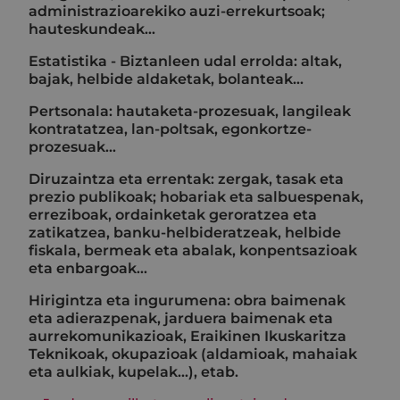
administrazioarekiko auzi-errekurtsoak;
hauteskundeak…
Estatistika - Biztanleen udal errolda: altak,
bajak, helbide aldaketak, bolanteak...
Pertsonala: hautaketa-prozesuak, langileak
kontratatzea, lan-poltsak, egonkortze-
prozesuak...
Diruzaintza eta errentak: zergak, tasak eta
prezio publikoak; hobariak eta salbuespenak,
erreziboak, ordainketak geroratzea eta
zatikatzea, banku-helbideratzeak, helbide
fiskala, bermeak eta abalak, konpentsazioak
eta enbargoak…
Hirigintza eta ingurumena: obra baimenak
eta adierazpenak, jarduera baimenak eta
aurrekomunikazioak, Eraikinen Ikuskaritza
Teknikoak, okupazioak (aldamioak, mahaiak
eta aulkiak, kupelak...), etab.