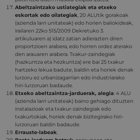
Abeltzaintzako ustiategiak eta etxeko
eskortak edo oilategiak
, 20 ALUtik gorakoak
(azienda larri unitateak) edo horien baliokideak,
irailaren 22ko 515/2009 Dekretuko 3.
artikuluaren a) idatz zatian adierazten diren
proportzioen arabera, edo horren ordez aterako
den arauaren arabera. Txakur-zaindegiak
(hazkuntza eta hezkuntza) ere bai 25 txakur
hartzeko lekua badute, baldin eta horiek denak
lurzoru ez urbanizagarrian edo industriarako
hiri-lurzoruan badaude.
Etxeko abeltzaintza-jarduerak, alegia
: 4 ALU
(azienda larri unitateak) baino gehiago dituzten
instalazioak eta txakur-zaindegiak edo
txakurtokiak, horiek denak bizitegirako hiri-
lurzoruan baldin badaude.
Errauste-labeak
.