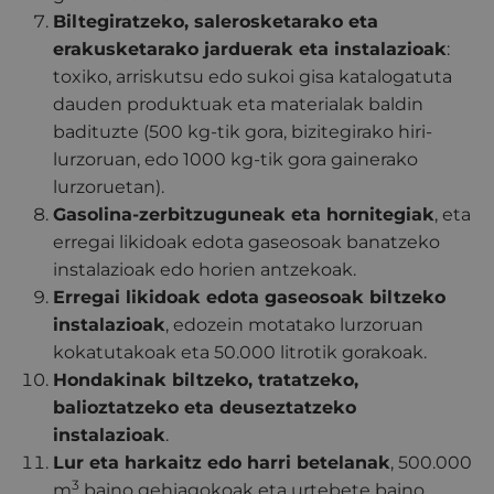
Biltegiratzeko, salerosketarako eta
erakusketarako jarduerak eta instalazioak
:
toxiko, arriskutsu edo sukoi gisa katalogatuta
dauden produktuak eta materialak baldin
badituzte (500 kg-tik gora, bizitegirako hiri-
lurzoruan, edo 1000 kg-tik gora gainerako
lurzoruetan).
Gasolina-zerbitzuguneak eta hornitegiak
, eta
erregai likidoak edota gaseosoak banatzeko
instalazioak edo horien antzekoak.
Erregai likidoak edota gaseosoak biltzeko
instalazioak
, edozein motatako lurzoruan
kokatutakoak eta 50.000 litrotik gorakoak.
Hondakinak biltzeko, tratatzeko,
balioztatzeko eta deuseztatzeko
instalazioak
.
Lur eta harkaitz edo harri betelanak
, 500.000
3
m
baino gehiagokoak eta urtebete baino