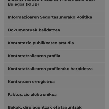
Bulegoa (KIUB)
Informazioaren Segurtasunerako Politika
Dokumentuak balidatzea
Kontratazio publikoaren araudia
Kontratatzailearen profila
Kontratatzailearen profilerako harpidetza
Kontratuen erregistroa
Fakturazio elektronikoa
Bekak, dirulaguntzak eta laguntzak