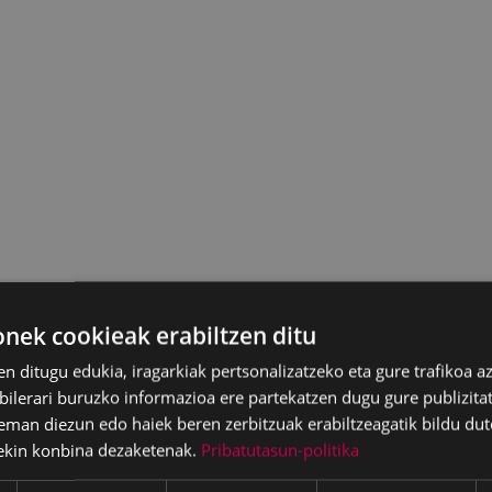
ek cookieak erabiltzen ditu
en ditugu edukia, iragarkiak pertsonalizatzeko eta gure trafikoa a
lerari buruzko informazioa ere partekatzen dugu gure publizitate
eman diezun edo haiek beren zerbitzuak erabiltzeagatik bildu dut
ekin konbina dezaketenak.
Pribatutasun-politika