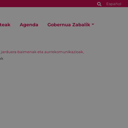
Español
steak
Agenda
Gobernua Zabalik
, jarduera baimenak eta aurrekomunikazioak,
ak