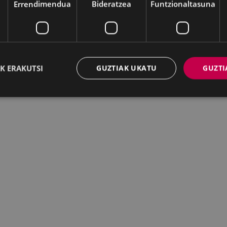
Errendimendua
Bideratzea
Funtzionaltasuna
K ERAKUTSI
GUZTIAK UKATU
GUZTI