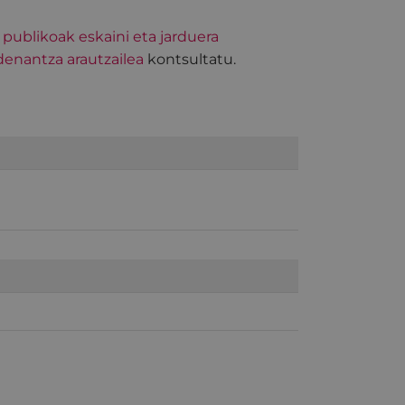
 publikoak eskaini eta jarduera
denantza arautzailea
kontsultatu.