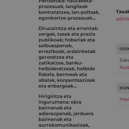
Pertsonala: hautaketa-
prozesuak, langileak
Tasak
kontratatzea, lan-poltsak,
egonkortze-prozesuak...
admin
Diruzaintza eta errentak:
zergak, tasak eta prezio
publikoak; hobariak eta
salbuespenak,
DES
erreziboak, ordainketak
geroratzea eta
Eska
zatikatzea, banku-
Ikus
helbideratzeak, helbide
fiskala, bermeak eta
abalak, konpentsazioak
eta enbargoak…
EGIN
Hirigintza eta
Hasi
ingurumena: obra
baimenak eta
adierazpenak, jarduera
baimenak eta
aurrekomunikazioak,