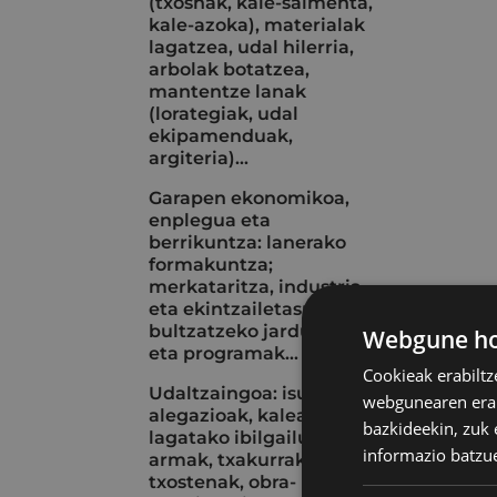
(txosnak, kale-salmenta,
kale-azoka), materialak
lagatzea, udal hilerria,
arbolak botatzea,
mantentze lanak
(lorategiak, udal
ekipamenduak,
argiteria)...
Garapen ekonomikoa,
enplegua eta
berrikuntza: lanerako
formakuntza;
merkataritza, industria
eta ekintzailetasuna
bultzatzeko jarduerak
Webgune hon
eta programak...
Cookieak erabiltz
Udaltzaingoa: isunak eta
webgunearen erabi
alegazioak, kalean
bazkideekin, zuk 
lagatako ibilgailuak, aire
informazio batzu
armak, txakurrak, istripu-
txostenak, obra-