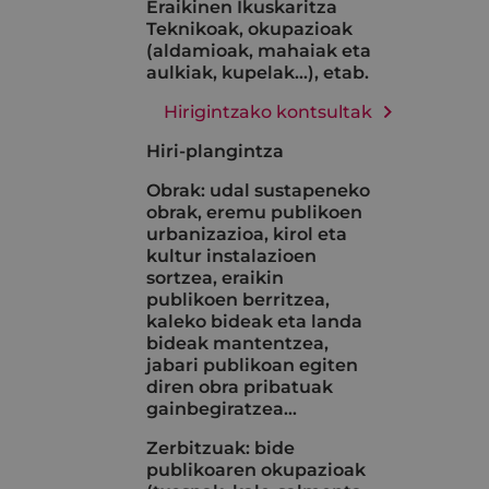
Eraikinen Ikuskaritza
Teknikoak, okupazioak
(aldamioak, mahaiak eta
aulkiak, kupelak...), etab.
Hirigintzako kontsultak
Hiri-plangintza
Obrak: udal sustapeneko
obrak, eremu publikoen
urbanizazioa, kirol eta
kultur instalazioen
sortzea, eraikin
publikoen berritzea,
kaleko bideak eta landa
bideak mantentzea,
jabari publikoan egiten
diren obra pribatuak
gainbegiratzea…
Zerbitzuak: bide
publikoaren okupazioak