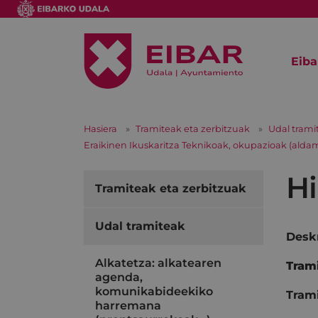
Eiba
Hasiera
Tramiteak eta zerbitzuak
Udal trami
Eraikinen Ikuskaritza Teknikoak, okupazioak (aldami
Hi
Tramiteak eta zerbitzuak
Udal tramiteak
Deskr
Alkatetza: alkatearen
Trami
agenda,
komunikabideekiko
Trami
harremana