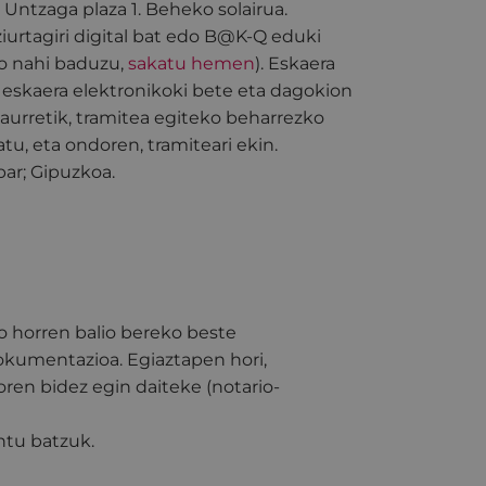
)
Untzaga plaza 1. Beheko solairua.
ziurtagiri digital bat edo B@K-Q eduki
go nahi baduzu,
sakatu hemen
). Eskaera
 eskaera elektronikoki bete eta dagokion
aurretik, tramitea egiteko beharrezko
u, eta ondoren, tramiteari ekin.
ar; Gipuzkoa.
 horren balio bereko beste
kumentazioa. Egiaztapen hori,
ren bidez egin daiteke (notario-
ntu batzuk.