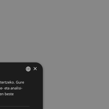
×
ztertzeko. Gure
BASQUE
- eta analisi-
SPANISH
en beste