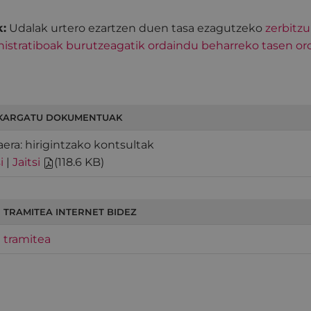
:
Udalak urtero ezartzen duen tasa ezagutzeko
zerbitzu
istratiboak burutzeagatik ordaindu beharreko tasen or
KARGATU DOKUMENTUAK
era: hirigintzako kontsultak
i
|
Jaitsi
(
118.6 KB
)
 TRAMITEA INTERNET BIDEZ
 tramitea