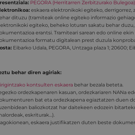
resentziala:
PEGORA (Herritarren Zerbitzurako Bulegoa
lektronikoa:
eskaera elektronikoki egiteko, derrigorrez, 
ehar dituzu (tramiteak online egiteko informazio gehia
lektronikoki egiteko, beheko loturan sakatu behar duzu,
okumentazioa erantsi. Tramiteari sarean edo online ekin 
okumentazioa formatu digitalean prest duzula konprobat
osta:
Eibarko Udala, PEGORA, Untzaga plaza 1; 20600; Eib
ztu behar diren agiriak:
irigintzako kontsulten eskaera
behar bezala beteta.
egezko ordezkapenaren kasuan, ordezkariaren NANa edo
okumenturen bat eta ordezkapena egiaztatzen duen do
uzenbidean baliozkotzat har daitekeen edozein bitarteko
halordeak, eskriturak…).
agokionean, eskaera justifikatzen duten beste dokume