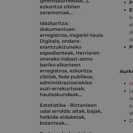
(prentsaurrekoak...),
P
ezkontza zibilen
E
zeremoniak…
b
Idazkaritza:
e
dokumentuen
d
erregistroa, Iragarki-taula
d
Digitala, ondare-
erantzukizuneko
P
espedienteak, Herriaren
onerako irabazi-asmo
bariko elkarteen
erregistroa, ezkontza
Aurke
zibilak, fede publikoa,
administrazioarekiko
H
auzi-errekurtsoak;
L
hauteskundeak…
d
Estatistika - Biztanleen
z
udal errolda: altak, bajak,
a
helbide aldaketak,
D
bolanteak...