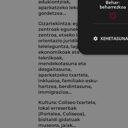
edukiontziak,
Behar-
beharrezkoa
aparkatzeko lekuak
gordetzea...
Gizartekintza: egoitza-
zentroak eguneko
zentroa, etxeko laguntza,
XEHETASUNA
orientazio juridikoa,
telelaguntza, laguntza
ekonomikoak eta
teknikoak,
mendekotasuna eta
desgaitasuna,
aparkatzeko txartela,
inklusioa, familiako esku-
hartzea, berdintasuna,
immigrazioa...
Kultura: Coliseo txartela,
lokal erreserbak
(Portalea, Coliseoa),
bisitaldi gidatuak
museora, jaiak...