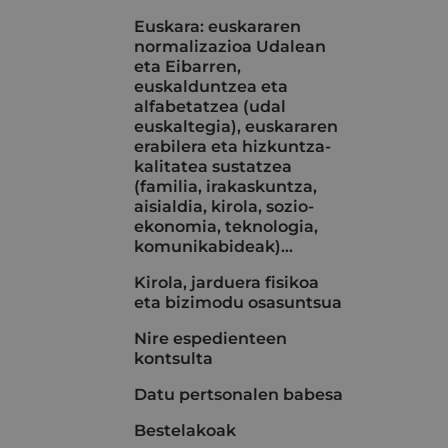
Euskara: euskararen
normalizazioa Udalean
eta Eibarren,
euskalduntzea eta
alfabetatzea (udal
euskaltegia), euskararen
erabilera eta hizkuntza-
kalitatea sustatzea
(familia, irakaskuntza,
aisialdia, kirola, sozio-
ekonomia, teknologia,
komunikabideak)…
Kirola, jarduera fisikoa
eta bizimodu osasuntsua
Nire espedienteen
kontsulta
Datu pertsonalen babesa
Bestelakoak