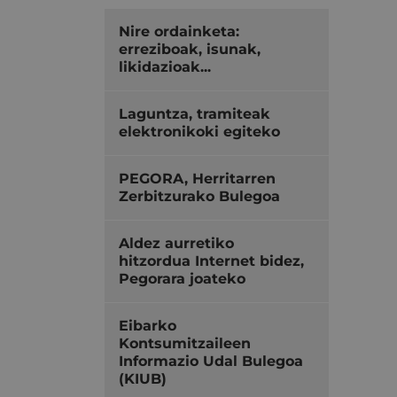
Nire ordainketa:
erreziboak, isunak,
likidazioak...
Laguntza, tramiteak
elektronikoki egiteko
PEGORA, Herritarren
Zerbitzurako Bulegoa
Aldez aurretiko
hitzordua Internet bidez,
Pegorara joateko
Eibarko
Kontsumitzaileen
Informazio Udal Bulegoa
(KIUB)