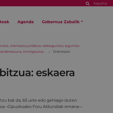
Español
steak
Agenda
Gobernua Zabalik
tza, orientazio juridikoa, telelaguntza, laguntza
berdintasuna, immigrazioa...
Orientazio
rbitzua: eskaera
itzu bat da, 65 urte edo gehiago duten
azioa –Gipuzkoako Foru Aldundiak emana—