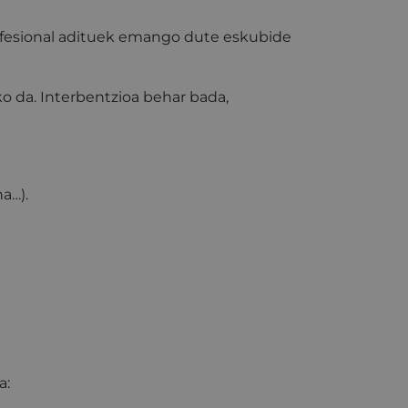
fesional adituek emango dute eskubide
ko da. Interbentzioa behar bada,
a…).
a: