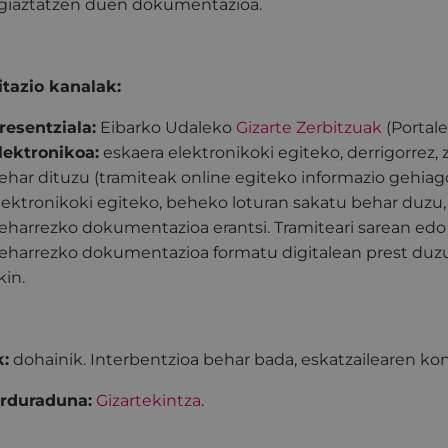
giaztatzen duen dokumentazioa.
tazio kanalak:
resentziala:
Eibarko Udaleko
Gizarte Zerbitzuak
(Portale
lektronikoa:
eskaera elektronikoki egiteko, derrigorrez, 
ehar dituzu (tramiteak online egiteko informazio gehia
lektronikoki egiteko, beheko loturan sakatu behar duzu,
eharrezko dokumentazioa erantsi. Tramiteari sarean edo o
eharrezko dokumentazioa formatu digitalean prest duzul
kin.
:
dohainik. Interbentzioa behar bada, eskatzailearen kon
arduraduna:
Gizartekintza
.