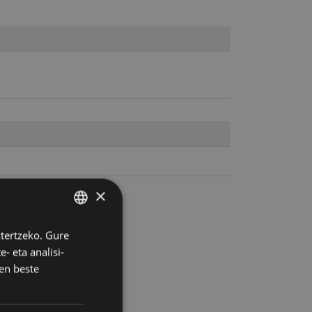
×
ztertzeko. Gure
BASQUE
- eta analisi-
SPANISH
en beste