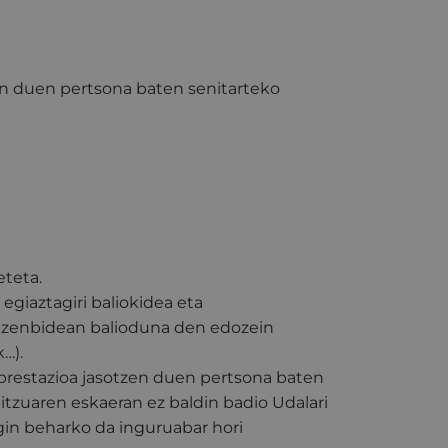
en duen pertsona baten senitarteko
eteta.
giaztagiri baliokidea eta
uzenbidean balioduna den edozein
…).
 prestazioa jasotzen duen pertsona baten
bitzuaren eskaeran ez baldin badio Udalari
in beharko da inguruabar hori