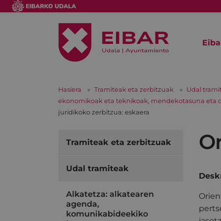
Eiba
Hasiera
Tramiteak eta zerbitzuak
Udal trami
ekonomikoak eta teknikoak, mendekotasuna eta desg
juridikoko zerbitzua: eskaera
Or
Tramiteak eta zerbitzuak
Udal tramiteak
Deskr
Alkatetza: alkatearen
Orien
agenda,
perts
komunikabideekiko
jasot