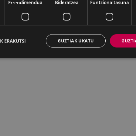
Errendimendua
Bideratzea
Funtzionaltasuna
K ERAKUTSI
GUZTIAK UKATU
GUZTI