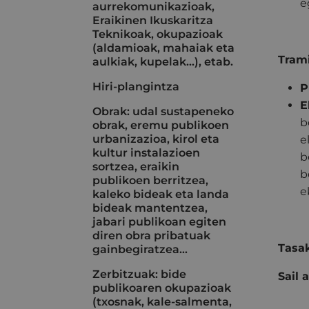
e
aurrekomunikazioak,
Eraikinen Ikuskaritza
Teknikoak, okupazioak
(aldamioak, mahaiak eta
Trami
aulkiak, kupelak...), etab.
Hiri-plangintza
P
E
Obrak: udal sustapeneko
b
obrak, eremu publikoen
urbanizazioa, kirol eta
e
kultur instalazioen
b
sortzea, eraikin
b
publikoen berritzea,
e
kaleko bideak eta landa
bideak mantentzea,
jabari publikoan egiten
diren obra pribatuak
Tasak
gainbegiratzea…
Zerbitzuak: bide
Sail 
publikoaren okupazioak
(txosnak, kale-salmenta,