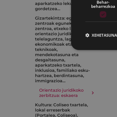
Behar-
aparkatzeko lekuak
beharrezkoa
gordetzea...
Gizartekintza: egoitza-
zentroak eguneko
zentroa, etxeko laguntza,
orientazio juridikoa,
XEHETASUNA
telelaguntza, laguntza
ekonomikoak eta
teknikoak,
mendekotasuna eta
desgaitasuna,
aparkatzeko txartela,
inklusioa, familiako esku-
hartzea, berdintasuna,
immigrazioa...
Orientazio juridikoko
zerbitzua: eskaera
Kultura: Coliseo txartela,
lokal erreserbak
(Portalea, Coliseoa),