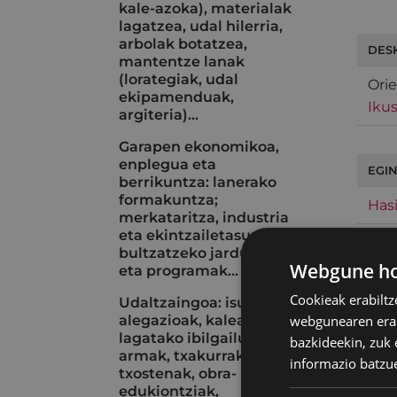
kale-azoka), materialak
lagatzea, udal hilerria,
arbolak botatzea,
DES
mantentze lanak
(lorategiak, udal
Orie
ekipamenduak,
Ikus
argiteria)...
Garapen ekonomikoa,
enplegua eta
EGIN
berrikuntza: lanerako
formakuntza;
Hasi
merkataritza, industria
eta ekintzailetasuna
bultzatzeko jarduerak
Webgune hon
eta programak...
Cookieak erabiltz
Udaltzaingoa: isunak eta
webgunearen erabi
alegazioak, kalean
lagatako ibilgailuak, aire
bazkideekin, zuk 
armak, txakurrak, istripu-
informazio batzu
txostenak, obra-
edukiontziak,