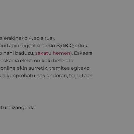
a erakineko 4. solairua).
ziurtagiri digital bat edo B@K-Q eduki
go nahi baduzu,
sakatu hemen
). Eskaera
 eskaera elektronikoki bete eta
nline ekin aurretik, tramitea egiteko
a konprobatu, eta ondoren, tramiteari
tura izango da.