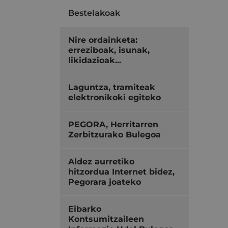
Bestelakoak
Nire ordainketa:
erreziboak, isunak,
likidazioak...
Laguntza, tramiteak
elektronikoki egiteko
PEGORA, Herritarren
Zerbitzurako Bulegoa
Aldez aurretiko
hitzordua Internet bidez,
Pegorara joateko
Eibarko
Kontsumitzaileen