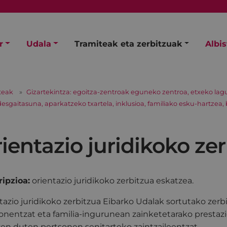
r
Udala
Tramiteak eta zerbitzuak
Albi
teak
Gizartekintza: egoitza-zentroak eguneko zentroa, etxeko lagun
aitasuna, aparkatzeko txartela, inklusioa, familiako esku-hartzea, 
ientazio juridikoko ze
ipzioa:
orientazio juridikoko zerbitzua eskatzea.
tazio juridikoko zerbitzua Eibarko Udalak sortutako zerb
onentzat eta familia-ingurunean zainketetarako prest
zen duten pertsonen senitarteko zaintzaileentzat.