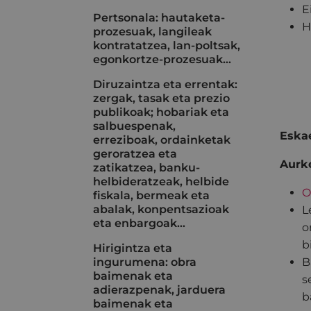
E
Pertsonala: hautaketa-
H
prozesuak, langileak
kontratatzea, lan-poltsak,
egonkortze-prozesuak...
Diruzaintza eta errentak:
zergak, tasak eta prezio
publikoak; hobariak eta
salbuespenak,
Eskae
erreziboak, ordainketak
geroratzea eta
Aurk
zatikatzea, banku-
helbideratzeak, helbide
O
fiskala, bermeak eta
abalak, konpentsazioak
L
eta enbargoak…
o
b
Hirigintza eta
ingurumena: obra
B
baimenak eta
s
adierazpenak, jarduera
b
baimenak eta