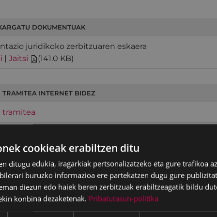
KARGATU DOKUMENTUAK
ntazio juridikoko zerbitzuaren eskaera
i
|
Jaitsi
(
141.0 KB
)
 TRAMITEA INTERNET BIDEZ
 tramitea
ek cookieak erabiltzen ditu
en ditugu edukia, iragarkiak pertsonalizatzeko eta gure trafikoa a
lerari buruzko informazioa ere partekatzen dugu gure publizitate
eman diezun edo haiek beren zerbitzuak erabiltzeagatik bildu dut
ekin konbina dezaketenak.
Pribatutasun-politika