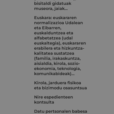
bisitaldi gidatuak
museora, jaiak...
Euskara: euskararen
normalizazioa Udalean
eta Eibarren,
euskalduntzea eta
alfabetatzea (udal
euskaltegia), euskararen
erabilera eta hizkuntza-
kalitatea sustatzea
(familia, irakaskuntza,
aisialdia, kirola, sozio-
ekonomia, teknologia,
komunikabideak)…
Kirola, jarduera fisikoa
eta bizimodu osasuntsua
Nire espedienteen
kontsulta
Datu pertsonalen babesa