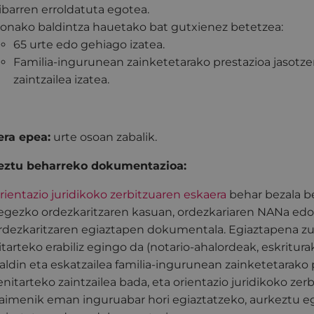
ibarren erroldatuta egotea.
onako baldintza hauetako bat gutxienez betetzea:
65 urte edo gehiago izatea.
Familia-ingurunean zainketetarako prestazioa jasotz
zaintzailea izatea.
ra epea:
urte osoan zabalik.
eztu beharreko dokumentazioa:
rientazio juridikoko zerbitzuaren eskaera
behar bezala b
egezko ordezkaritzaren kasuan, ordezkariaren NANa edo e
rdezkaritzaren egiaztapen dokumentala. Egiaztapena z
itarteko erabiliz egingo da (notario-ahalordeak, eskriturak
aldin eta eskatzailea familia-ingurunean zainketetarako
enitarteko zaintzailea bada, eta orientazio juridikoko zer
aimenik eman inguruabar hori egiaztatzeko, aurkeztu eg