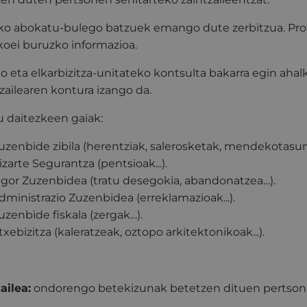
ko abokatu-bulego batzuek emango dute zerbitzua. Pro
ikoei buruzko informazioa.
o eta elkarbizitza-unitateko kontsulta bakarra egin ahal
zailearen kontura izango da.
 daitezkeen gaiak:
uzenbide zibila (herentziak, salerosketak, mendekotasun
izarte Segurantza (pentsioak...).
igor Zuzenbidea (tratu desegokia, abandonatzea…).
dministrazio Zuzenbidea (erreklamazioak...).
uzenbide fiskala (zergak…).
txebizitza (kaleratzeak, oztopo arkitektonikoak...).
ailea:
ondorengo betekizunak betetzen dituen pertson