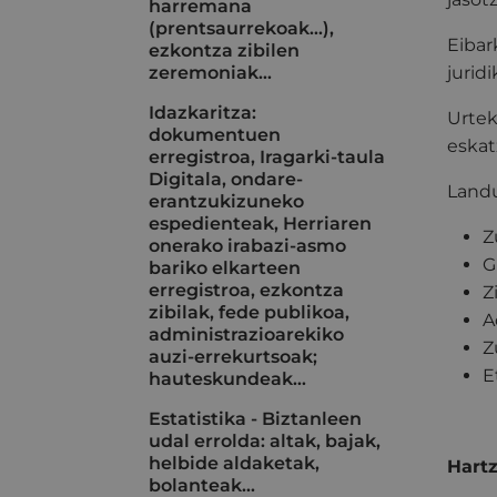
harremana
(prentsaurrekoak...),
Eibar
ezkontza zibilen
zeremoniak…
jurid
Idazkaritza:
Urtek
dokumentuen
eskat
erregistroa, Iragarki-taula
Digitala, ondare-
Landu
erantzukizuneko
espedienteak, Herriaren
Z
onerako irabazi-asmo
G
bariko elkarteen
erregistroa, ezkontza
Z
zibilak, fede publikoa,
A
administrazioarekiko
Z
auzi-errekurtsoak;
E
hauteskundeak…
Estatistika - Biztanleen
udal errolda: altak, bajak,
helbide aldaketak,
Hartz
bolanteak...