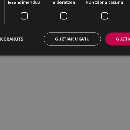
Errendimendua
Bideratzea
Funtzionaltasuna
K ERAKUTSI
GUZTIAK UKATU
GUZTI