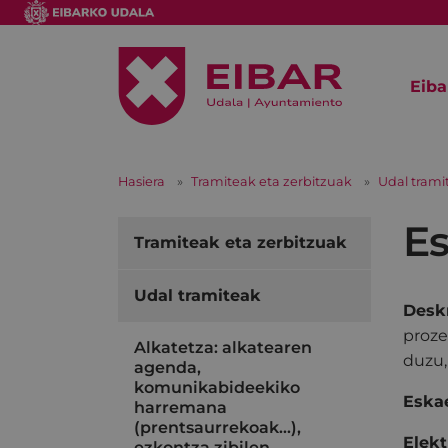
Eiba
Hasiera
Tramiteak eta zerbitzuak
Udal trami
Es
Tramiteak eta zerbitzuak
Udal tramiteak
Deskr
proze
Alkatetza: alkatearen
duzu,
agenda,
komunikabideekiko
Eskae
harremana
(prentsaurrekoak...),
Elekt
ezkontza zibilen