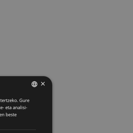
×
ztertzeko. Gure
BASQUE
- eta analisi-
SPANISH
en beste