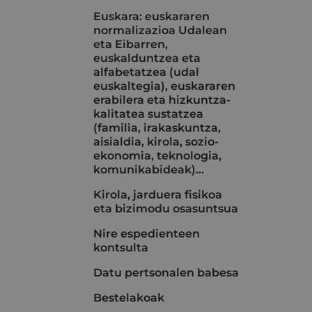
Euskara: euskararen
normalizazioa Udalean
eta Eibarren,
euskalduntzea eta
alfabetatzea (udal
euskaltegia), euskararen
erabilera eta hizkuntza-
kalitatea sustatzea
(familia, irakaskuntza,
aisialdia, kirola, sozio-
ekonomia, teknologia,
komunikabideak)…
Kirola, jarduera fisikoa
eta bizimodu osasuntsua
Nire espedienteen
kontsulta
Datu pertsonalen babesa
Bestelakoak