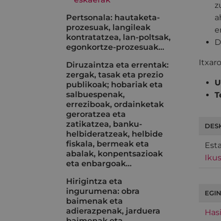
z
Pertsonala: hautaketa-
a
prozesuak, langileak
e
kontratatzea, lan-poltsak,
D
egonkortze-prozesuak...
Itxar
Diruzaintza eta errentak:
zergak, tasak eta prezio
U
publikoak; hobariak eta
salbuespenak,
T
erreziboak, ordainketak
geroratzea eta
zatikatzea, banku-
DES
helbideratzeak, helbide
fiskala, bermeak eta
Est
abalak, konpentsazioak
Ikus
eta enbargoak…
Hirigintza eta
ingurumena: obra
EGIN
baimenak eta
adierazpenak, jarduera
Hasi
baimenak eta