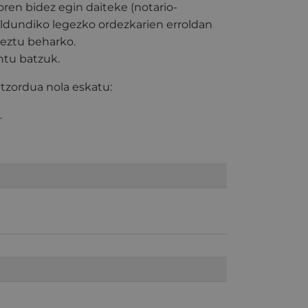
ren bidez egin daiteke (notario-
ldundiko legezko ordezkarien erroldan
keztu beharko.
ntu batzuk.
tzordua nola eskatu:
.