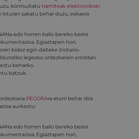
duzu, kontsultatu
tramiteak elektronikoki
o loturan sakatu behar duzu, eskaera
NANa edo horren balio bereko beste
kumentazioa. Egiaztapen hori,
ren bidez egin daiteke (notario-
ldundiko legezko ordezkarien erroldan
keztu beharko.
ntu batzuk.
 ordezkaria
PEGORA
ra etorri behar dira
zioa aurkeztu:
NANa edo horren balio bereko beste
kumentazioa. Egiaztapen hori,