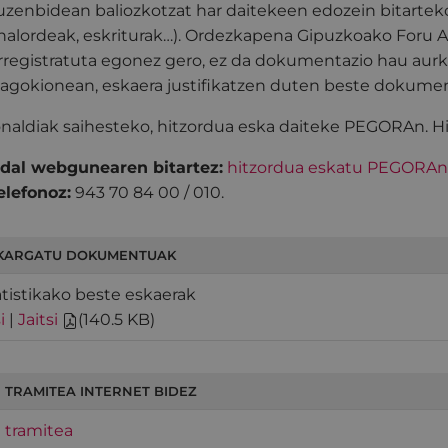
uzenbidean baliozkotzat har daitekeen edozein bitarteko
halordeak, eskriturak…). Ordezkapena Gipuzkoako Foru A
rregistratuta egonez gero, ez da dokumentazio hau aur
agokionean, eskaera justifikatzen duten beste dokume
onaldiak saihesteko, hitzordua eska daiteke PEGORAn. Hi
dal webgunearen bitartez:
hitzordua eskatu PEGORAn
elefonoz:
943 70 84 00 / 010.
KARGATU DOKUMENTUAK
atistikako beste eskaerak
i
|
Jaitsi
(
140.5 KB
)
 TRAMITEA INTERNET BIDEZ
 tramitea