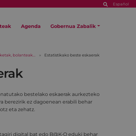
Español
steak
Agenda
Gobernua Zabalik
aketak, bolanteak...
Estatistikako beste eskaerak
erak
ionatutako bestelako eskaerak aurkezteko
 berezirik ez dagoenean erabili behar
otz eta zehatz.
rtagiri digital bat edo B@K-Q eduki behar