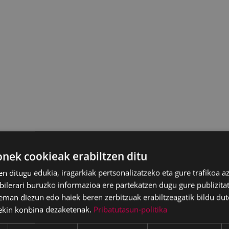
ek cookieak erabiltzen ditu
en ditugu edukia, iragarkiak pertsonalizatzeko eta gure trafikoa a
lerari buruzko informazioa ere partekatzen dugu gure publizitate
eman diezun edo haiek beren zerbitzuak erabiltzeagatik bildu dut
ekin konbina dezaketenak.
Pribatutasun-politika