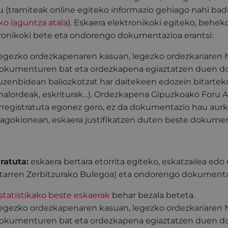
u (tramiteak online egiteko informazio gehiago nahi ba
ko laguntza atala
). Eskaera elektronikoki egiteko, behek
ronikoki bete eta ondorengo dokumentazioa erantsi:
egezko ordezkapenaren kasuan, legezko ordezkariaren 
okumenturen bat eta ordezkapena egiaztatzen duen do
uzenbidean baliozkotzat har daitekeen edozein bitarteko
halordeak, eskriturak…). Ordezkapena Gipuzkoako Foru A
rregistratuta egonez gero, ez da dokumentazio hau aur
agokionean, eskaera justifikatzen duten beste dokume
ratuta:
eskaera bertara etorrita egiteko, eskatzailea edo
itarren Zerbitzurako Bulegoa) eta ondorengo dokumenta
statistikako beste eskaerak
behar bezala beteta.
egezko ordezkapenaren kasuan, legezko ordezkariaren 
okumenturen bat eta ordezkapena egiaztatzen duen do