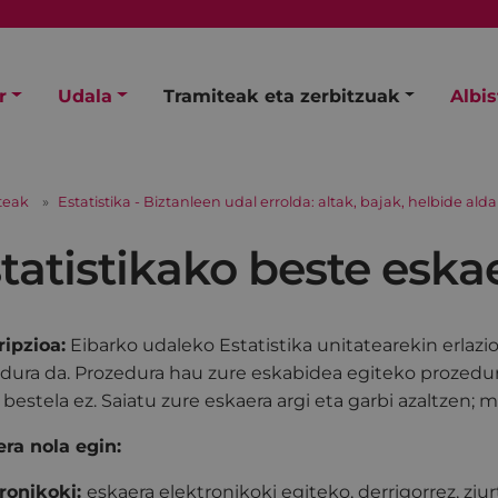
r
Udala
Tramiteak eta zerbitzuak
Albi
teak
Estatistika - Biztanleen udal errolda: altak, bajak, helbide ald
tatistikako beste eska
ipzioa:
Eibarko udaleko Estatistika unitatearekin erlaz
dura da. Prozedura hau zure eskabidea egiteko prozedura
 bestela ez. Saiatu zure eskaera argi eta garbi azaltzen; m
ra nola egin:
ronikoki:
eskaera elektronikoki egiteko, derrigorrez, ziu