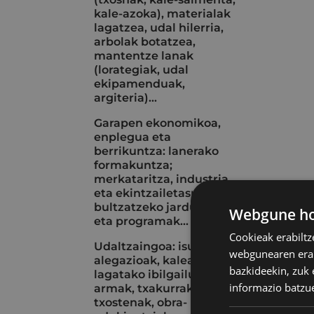
kale-azoka), materialak
lagatzea, udal hilerria,
arbolak botatzea,
mantentze lanak
(lorategiak, udal
ekipamenduak,
argiteria)...
Garapen ekonomikoa,
enplegua eta
berrikuntza: lanerako
formakuntza;
merkataritza, industria
eta ekintzailetasuna
bultzatzeko jarduerak
Webgune hon
eta programak...
Cookieak erabiltz
Udaltzaingoa: isunak eta
webgunearen erabi
alegazioak, kalean
bazkideekin, zuk 
lagatako ibilgailuak, aire
informazio batzu
armak, txakurrak, istripu-
txostenak, obra-