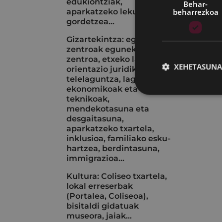
edukiontziak,
Behar-
beharrezkoa
aparkatzeko lekuak
gordetzea...
Gizartekintza: egoitza-
zentroak eguneko
zentroa, etxeko laguntza,
XEHETASUNA
orientazio juridikoa,
telelaguntza, laguntza
ekonomikoak eta
teknikoak,
mendekotasuna eta
desgaitasuna,
aparkatzeko txartela,
inklusioa, familiako esku-
hartzea, berdintasuna,
immigrazioa...
Kultura: Coliseo txartela,
lokal erreserbak
(Portalea, Coliseoa),
bisitaldi gidatuak
museora, jaiak...