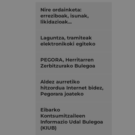
Nire ordainketa:
erreziboak, isunak,
likidazioak...
Laguntza, tramiteak
elektronikoki egiteko
PEGORA, Herritarren
Zerbitzurako Bulegoa
Aldez aurretiko
hitzordua Internet bidez,
Pegorara joateko
Eibarko
Kontsumitzaileen
Informazio Udal Bulegoa
(KIUB)