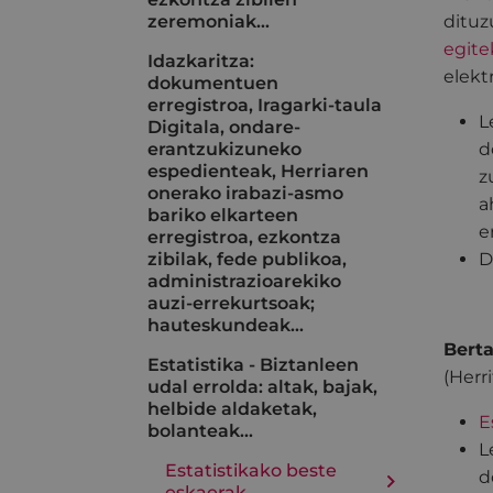
zeremoniak…
dituz
egite
Idazkaritza:
elekt
dokumentuen
erregistroa, Iragarki-taula
L
Digitala, ondare-
erantzukizuneko
d
espedienteak, Herriaren
z
onerako irabazi-asmo
a
bariko elkarteen
e
erregistroa, ezkontza
zibilak, fede publikoa,
D
administrazioarekiko
auzi-errekurtsoak;
hauteskundeak…
Berta
Estatistika - Biztanleen
(Herr
udal errolda: altak, bajak,
helbide aldaketak,
E
bolanteak...
L
Estatistikako beste
d
eskaerak