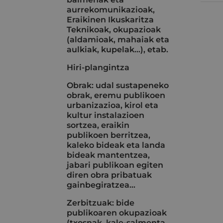
aurrekomunikazioak,
Eraikinen Ikuskaritza
Teknikoak, okupazioak
(aldamioak, mahaiak eta
aulkiak, kupelak...), etab.
Hiri-plangintza
Obrak: udal sustapeneko
obrak, eremu publikoen
urbanizazioa, kirol eta
kultur instalazioen
sortzea, eraikin
publikoen berritzea,
kaleko bideak eta landa
bideak mantentzea,
jabari publikoan egiten
diren obra pribatuak
gainbegiratzea…
Zerbitzuak: bide
publikoaren okupazioak
(txosnak, kale-salmenta,