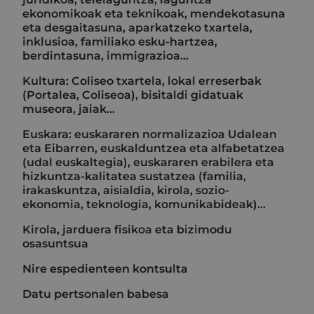
ekonomikoak eta teknikoak, mendekotasuna
eta desgaitasuna, aparkatzeko txartela,
inklusioa, familiako esku-hartzea,
berdintasuna, immigrazioa...
Kultura: Coliseo txartela, lokal erreserbak
(Portalea, Coliseoa), bisitaldi gidatuak
museora, jaiak...
Euskara: euskararen normalizazioa Udalean
eta Eibarren, euskalduntzea eta alfabetatzea
(udal euskaltegia), euskararen erabilera eta
hizkuntza-kalitatea sustatzea (familia,
irakaskuntza, aisialdia, kirola, sozio-
ekonomia, teknologia, komunikabideak)…
Kirola, jarduera fisikoa eta bizimodu
osasuntsua
Nire espedienteen kontsulta
Datu pertsonalen babesa