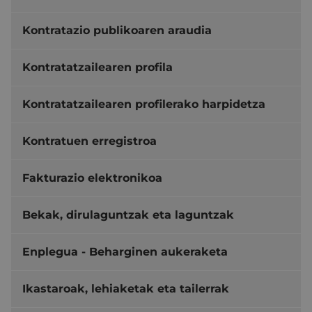
Kontratazio publikoaren araudia
Kontratatzailearen profila
Kontratatzailearen profilerako harpidetza
Kontratuen erregistroa
Fakturazio elektronikoa
Bekak, dirulaguntzak eta laguntzak
Enplegua - Beharginen aukeraketa
Ikastaroak, lehiaketak eta tailerrak