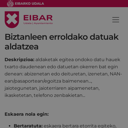
Biztanleen erroldako datuak
aldatzea
Deskripzioa:
aldaketak egitea ondoko datu hauek
txarto daudenean edo datuetan okerren bat egin
denean: abizenetan edo deituretan, izenetan, NAN-
ean/pasaportean/egoitza baimenean...,
jaiotegunetan, jaioterriaren aipamenetan,
ikasketetan, telefono zenbakietan...
Eskaera nola egin:
Bertaratuta:
eskaera bertara etorrita egiteko,