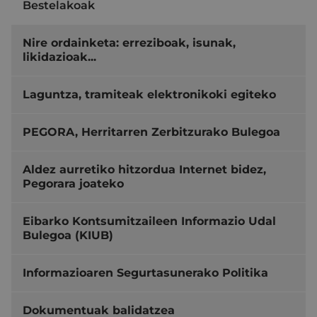
Bestelakoak
Nire ordainketa: erreziboak, isunak,
likidazioak...
Laguntza, tramiteak elektronikoki egiteko
PEGORA, Herritarren Zerbitzurako Bulegoa
Aldez aurretiko hitzordua Internet bidez,
Pegorara joateko
Eibarko Kontsumitzaileen Informazio Udal
Bulegoa (KIUB)
Informazioaren Segurtasunerako Politika
Dokumentuak balidatzea