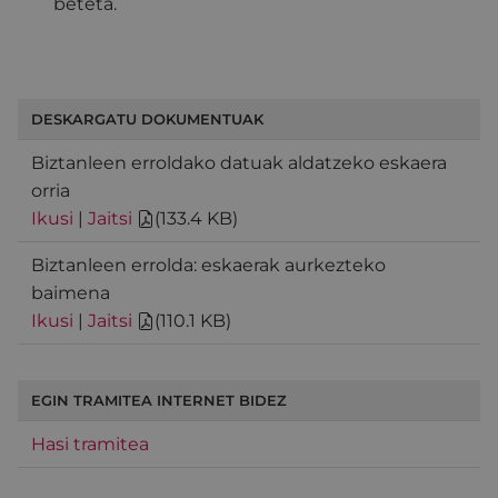
beteta.
DESKARGATU DOKUMENTUAK
Biztanleen erroldako datuak aldatzeko eskaera
orria
Ikusi
|
Jaitsi
(
133.4 KB
)
Biztanleen errolda: eskaerak aurkezteko
baimena
Ikusi
|
Jaitsi
(
110.1 KB
)
EGIN TRAMITEA INTERNET BIDEZ
Hasi tramitea