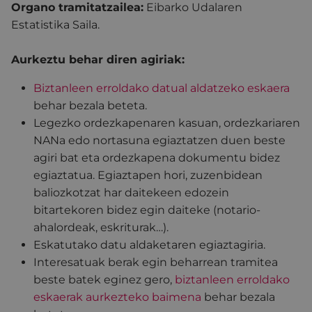
Organo tramitatzailea:
Eibarko Udalaren
Estatistika Saila.
Aurkeztu behar diren agiriak:
Biztanleen erroldako datual aldatzeko eskaera
behar bezala beteta.
Legezko ordezkapenaren kasuan, ordezkariaren
NANa edo nortasuna egiaztatzen duen beste
agiri bat eta ordezkapena dokumentu bidez
egiaztatua. Egiaztapen hori, zuzenbidean
baliozkotzat har daitekeen edozein
bitartekoren bidez egin daiteke (notario-
ahalordeak, eskriturak…).
Eskatutako datu aldaketaren egiaztagiria.
Interesatuak berak egin beharrean tramitea
beste batek eginez gero,
biztanleen erroldako
eskaerak aurkezteko baimena
behar bezala