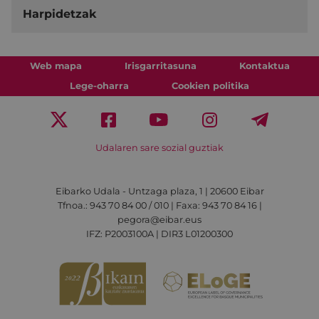
Harpidetzak
Web mapa
Irisgarritasuna
Kontaktua
Lege-oharra
Cookien politika
Udalaren sare sozial guztiak
Eibarko Udala - Untzaga plaza, 1 | 20600 Eibar
Tfnoa.: 943 70 84 00 / 010 | Faxa: 943 70 84 16 |
pegora@eibar.eus
IFZ: P2003100A | DIR3 L01200300