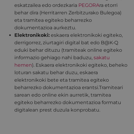
eskatzailea edo ordezkaria
PEGORA
ra etorri
behar dira (Herritarren Zerbitzurako Bulegoa)
eta tramitea egiteko beharrezko
dokumentazioa aurkeztu.
Elektronikoki:
eskaera elektronikoki egiteko,
derrigorrez, ziurtagiri digital bat edo B@K-Q
eduki behar dituzu (tramiteak online egiteko
informazio gehiago nahi baduzu,
sakatu
hemen
). Eskaera elektronikoki egiteko, beheko
loturan sakatu behar duzu, eskaera
elektronikoki bete eta tramitea egiteko
beharrezko dokumentazioa erantsi.Tramiteari
sarean edo online ekin aurretik, tramitea
egiteko beharrezko dokumentazioa formatu
digitalean prest duzula konprobatu.